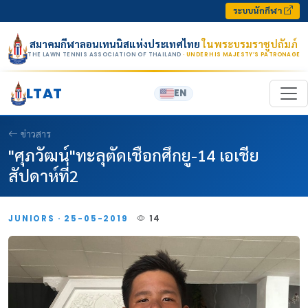
Skip to content
ระบบนักกีฬา
สมาคมกีฬาลอนเทนนิสแห่งประเทศไทย
ในพระบรมราชูปถัมภ์
THE LAWN TENNIS ASSOCIATION OF THAILAND
· UNDER HIS MAJESTY’S PATRONAGE
LTAT
EN
ข่าวสาร
"ศุภวัฒน์"ทะลุตัดเชือกศึกยู-14 เอเชีย
สัปดาห์ที่2
JUNIORS · 25-05-2019
14