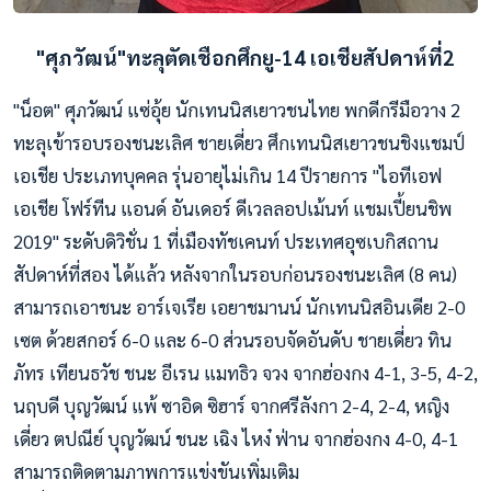
"ศุภวัฒน์"ทะลุตัดเชือกศึกยู-14 เอเชียสัปดาห์ที่2
"น็อต" ศุภวัฒน์ แซ่อุ้ย นักเทนนิสเยาวชนไทย พกดีกรีมือวาง 2
ทะลุเข้ารอบรองชนะเลิศ ชายเดี่ยว ศึกเทนนิสเยาวชนชิงแชมป์
เอเชีย ประเภทบุคคล รุ่นอายุไม่เกิน 14 ปีรายการ "ไอทีเอฟ
เอเชีย โฟร์ทีน แอนด์ อันเดอร์ ดีเวลลอปเม้นท์ แชมเปี้ยนชิพ
2019" ระดับดิวิชั่น 1 ที่เมืองทัชเคนท์ ประเทศอุซเบกิสถาน
สัปดาห์ที่สอง ได้แล้ว หลังจากในรอบก่อนรองชนะเลิศ (8 คน)
สามารถเอาชนะ อาร์เจเรีย เอยาชมานน์ นักเทนนิสอินเดีย 2-0
เซต ด้วยสกอร์ 6-0 และ 6-0 ส่วนรอบจัดอันดับ ชายเดี่ยว ทิน
ภัทร เทียนธวัช ชนะ อีเรน แมทธิว จวง จากฮ่องกง 4-1, 3-5, 4-2,
นฤบดี บุญวัฒน์ แพ้ ซาอิด ซิฮาร์ จากศรีลังกา 2-4, 2-4, หญิง
เดี่ยว ตปณีย์ บุญวัฒน์ ชนะ เฉิง ไหง๋ ฟ่าน จากฮ่องกง 4-0, 4-1
สามารถติดตามภาพการแข่งขันเพิ่มเติม