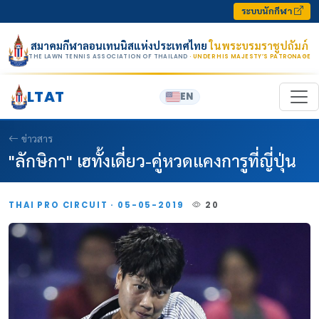
Skip to content
ระบบนักกีฬา
สมาคมกีฬาลอนเทนนิสแห่งประเทศไทย
ในพระบรมราชูปถัมภ์
THE LAWN TENNIS ASSOCIATION OF THAILAND
· UNDER HIS MAJESTY’S PATRONAGE
LTAT
EN
ข่าวสาร
"ลักษิกา" เฮทั้งเดี่ยว-คู่หวดแคงการูที่ญี่ปุ่น
THAI PRO CIRCUIT · 05-05-2019
20