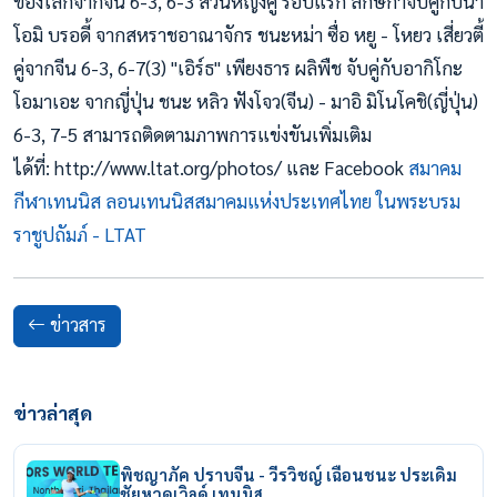
ของโลกจากจีน 6-3, 6-3 ส่วนหญิงคู่ รอบแรก ลักษิกาจับคู่กับนา
โอมิ บรอดี้ จากสหราชอาณาจักร ชนะหม่า ซื่อ หยู - โหยว เสี่ยวตี้
คู่จากจีน 6-3, 6-7(3) "เอิร์ธ" เพียงธาร ผลิพืช จับคู่กับอากิโกะ
โอมาเอะ จากญี่ปุ่น ชนะ หลิว ฟังโจว(จีน) - มาอิ มิโนโคชิ(ญี่ปุ่น)
6-3, 7-5 สามารถติดตามภาพการแข่งขันเพิ่มเติม
ได้ที่: http://www.ltat.org/photos/ และ Facebook
สมาคม
กีฬาเทนนิส ลอนเทนนิสสมาคมแห่งประเทศไทย ในพระบรม
ราชูปถัมภ์ - LTAT
ข่าวสาร
ข่าวล่าสุด
พิชญาภัค ปราบจีน - วีรวิชญ์ เฉือนชนะ ประเดิม
ชัยหวดเวิลด์ เทนนิส…