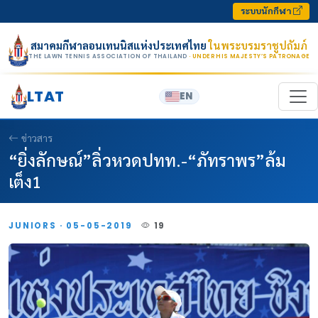
Skip to content
ระบบนักกีฬา
สมาคมกีฬาลอนเทนนิสแห่งประเทศไทย
ในพระบรมราชูปถัมภ์
THE LAWN TENNIS ASSOCIATION OF THAILAND
· UNDER HIS MAJESTY’S PATRONAGE
LTAT
EN
ข่าวสาร
“ยิ่งลักษณ์”ลิ่วหวดปทท.-“ภัทราพร”ล้ม
เต็ง1
JUNIORS · 05-05-2019
19