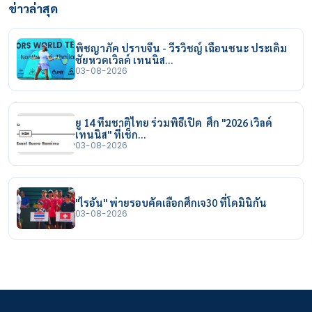
ข่าวล่าสุด
พิชญาภัค ปราบจีน - วีรวิชญ์ เฉือนชนะ ประเดิม
ชัยหวดเวิลด์ เทนนิส…
03-08-2026
ยู 14 ทีมชาติไทย ร่วมพิธีเปิด ศึก "2026 เวิลด์
เทนนิส" ที่เช็ก…
03-08-2026
"ไรอัน" พ่ายรอบคัดเลือกศึกเจ30 ที่โดมินิกัน
03-08-2026