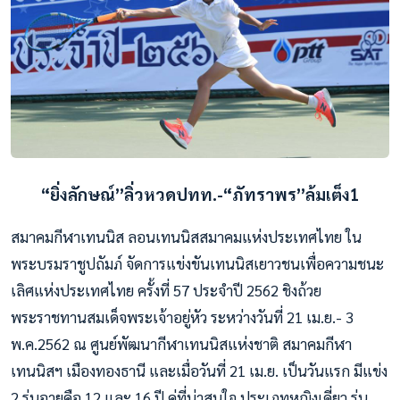
“ยิ่งลักษณ์”ลิ่วหวดปทท.-“ภัทราพร”ล้มเต็ง1
สมาคมกีฬาเทนนิส ลอนเทนนิสสมาคมแห่งประเทศไทย ใน
พระบรมราชูปถัมภ์ จัดการแข่งขันเทนนิสเยาวชนเพื่อความชนะ
เลิศแห่งประเทศไทย ครั้งที่ 57 ประจำปี 2562 ชิงถ้วย
พระราชทานสมเด็จพระเจ้าอยู่หัว ระหว่างวันที่ 21 เม.ย.- 3
พ.ค.2562 ณ ศูนย์พัฒนากีฬาเทนนิสแห่งชาติ สมาคมกีฬา
เทนนิสฯ เมืองทองธานี และเมื่อวันที่ 21 เม.ย. เป็นวันแรก มีแข่ง
2 รุ่นอายุคือ 12 และ 16 ปี คู่ที่น่าสนใจ ประเภทหญิงเดี่ยว รุ่น