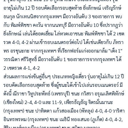
อายุไม่เกิน 12 ปี รอบคัดเลือกรอบสุดท้าย ยิ่งลักษณ์ เจริญ
รักษ์
ธนกุล นักเทนนิสจากกรุงเทพฯ มือวางอันดับ 3 ของรายการ พบ
กับ พิมพ์พิชชา คงวัน จากนนทบุรี มือวางอันดับ 10 ซึ่งปรากฎว่า
ยิ่งลักษณ์ เล่นได้ยอดเยี่ยม ไล่หวดเอาชนะ พิมพ์พิชชา ได้ 2 เซต
รวด 4-0, 4-2 ผ่านเข้ารอบเมนดรอว์ต่อไป ได้เช่นเดียวกับ ภัทรา
พร อรชุนะกะ จากกรุงเทพฯ ที่เรียกฟอร์มเก่งออกมาล้ม "เต็ง 1"
วรรณิดา ศรีวิสุทธิ์ มือวางอันดับ 1 ของรายการจากกรุงเทพฯ ได้
2 เซตรวด 4-1, 4-2
ส่วนผลการแข่งขันคู่อื่นๆ ประเภทหญิงเดี่ยว รุ่นอายุไม่เกิน 12 ปี
รอบคัดเลือกรอบสุดท้าย ซึ่งผู้ชนะได้เข้าไปเล่นรอบเมนดรอว์ มี
ดังนี้ ณีราชา วิทูประพัทธ์ (เพชรบุรี) ชนะ กวิสรา อรุณเลิศพิทักษ์
(เชียงใหม่) 2-4, 4-0 และ 11-9, เพียรธัญธัญ จิตรมั่นมานะ
(กรุงเทพฯ) ชนะ ปาทิตตา แก้วสองเมือง (พัทลุง) 4-0, 4-0 วาริศา
อินทรพรหม (กรุงเทพฯ) ชนะ เมธินี ทองเสนอ (ภูเก็ต) 4-0, 4-2,
สิริน พงศ์ทองเมือง (กรุงเทพฯ) ชนะ สุนิชา มูลหลวง