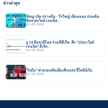
ข่าวล่าสุด
พิชญาภัค ปราบจีน - วีรวิชญ์ เฉือนชนะ ประเดิม
ชัยหวดเวิลด์ เทนนิส…
03-08-2026
ยู 14 ทีมชาติไทย ร่วมพิธีเปิด ศึก "2026 เวิลด์
เทนนิส" ที่เช็ก…
03-08-2026
"ไรอัน" พ่ายรอบคัดเลือกศึกเจ30 ที่โดมินิกัน
03-08-2026