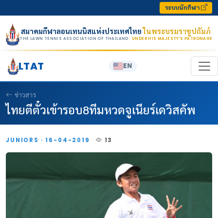
Skip to content
ระบบนักกีฬา
สมาคมกีฬาลอนเทนนิสแห่งประเทศไทย
ในพระบรมราชูปถัมภ์
THE LAWN TENNIS ASSOCIATION OF THAILAND
· UNDER HIS MAJESTY’S PATRONAGE
LTAT
EN
ข่าวสาร
ไทยตีตั๋วเข้ารอบ8ทีมหวดจูเนียร์เดวิสคัพ
JUNIORS · 16-04-2019
13