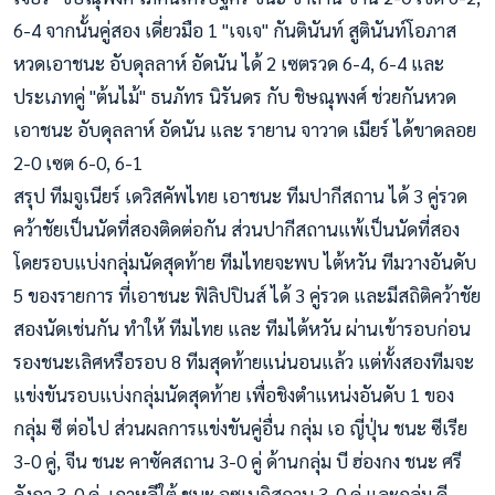
6-4 จากนั้นคู่สอง เดี่ยวมือ 1 "เจเจ" กันตินันท์ สูตินันท์โอภาส
หวดเอาชนะ อับดุลลาห์ อัดนัน ได้ 2 เซตรวด 6-4, 6-4 และ
ประเภทคู่ "ต้นไม้" ธนภัทร นิรันดร กับ ชิษณุพงศ์ ช่วยกันหวด
เอาชนะ อับดุลลาห์ อัดนัน และ รายาน จาวาด เมียร์ ได้ขาดลอย
2-0 เซต 6-0, 6-1
สรุป ทีมจูเนียร์ เดวิสคัพไทย เอาชนะ ทีมปากีสถาน ได้ 3 คู่รวด
คว้าชัยเป็นนัดที่สองติดต่อกัน ส่วนปากีสถานแพ้เป็นนัดที่สอง
โดยรอบแบ่งกลุ่มนัดสุดท้าย ทีมไทยจะพบ ไต้หวัน ทีมวางอันดับ
5 ของรายการ ที่เอาชนะ ฟิลิปปินส์ ได้ 3 คู่รวด และมีสถิติคว้าชัย
สองนัดเช่นกัน ทำให้ ทีมไทย และ ทีมไต้หวัน ผ่านเข้ารอบก่อน
รองชนะเลิศหรือรอบ 8 ทีมสุดท้ายแน่นอนแล้ว แต่ทั้งสองทีมจะ
แข่งขันรอบแบ่งกลุ่มนัดสุดท้าย เพื่อชิงตำแหน่งอันดับ 1 ของ
กลุ่ม ซี ต่อไป ส่วนผลการแข่งขันคู่อื่น กลุ่ม เอ ญี่ปุ่น ชนะ ซีเรีย
3-0 คู่, จีน ชนะ คาซัคสถาน 3-0 คู่ ด้านกลุ่ม บี ฮ่องกง ชนะ ศรี
ลังกา 3-0 คู่, เกาหลีใต้ ชนะ อุซเบกิสถาน 3-0 คู่ และกลุ่ม ดี