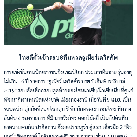
ไทยตีตั๋วเข้ารอบ8ทีมหวดจูเนียร์เดวิสคัพ
การแข่งขันเทนนิสเยาวชนชิงแชมป์โลก ประเภททีมชาย รุ่นอายุ
ไม่เกิน 16 ปี รายการ "จูเนียร์ เดวิสคัพ บาย บีเอ็นพี พาริบาส์
2019" รอบคัดเลือกรอบสุดท้ายของโซนเอเชีย/โอเชียเนีย ที่ศูนย์
พัฒนากีฬาเทนนิสแห่งชาติ เมืองทองธานี เมื่อวันที่ 9 เม.ย. เป็น
รอบแบ่งกลุ่มนัดที่สอง ในกลุ่ม ซี ทีมนักหวดเยาวชนไทย ทีมวาง
อันดับ 4 ของรายการ ที่มี นายวีรภัทร ดอกไม้คลี่ เป็นกัปตันทีม
ลงสนามพบกับ ปากีสถาน ซึ่งผลปรากฎว่า คู่แรก เดี่ยวมือ 2 "ฟิว
เจอร์" ชิษณุพงศ์ โภคินเ
ศรษฐศิริ ชนะ ซาลาน ข่าน 2-0 เซต 6-2,