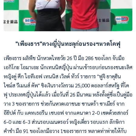
"เพียงธาร"ควงญี่ปุ่นทะลุก่อนรองฯหวดโคฟุ
เพียงธาร ผลิพืช นักหวดไทยวัย 26 ปี มือ 286 ของโลก จับมือ
เอกิโกะ โอมาเอะ นักเทนนิสญี่ปุ่น ผ่านเข้ารอบก่อนรองชนะเลิศ
หญิงคู่ ศึก ไอทีเอฟ เทนนิส เวิลด์ ทัวร์ รายการ "ฟูจิ ยาคุฮิน
ไซม์ส วีเมนส์ คัพ" ชิงเงินรางวัลรวม 25,000 ดอลลาร์สหรัฐ ที่โค
ฟุ ประเทศญี่ปุ่นได้แล้ว เมื่อวันที่ 26 มีนาคม หลังทั้งคู่ซึ่งเป็นคู่มือ
วาง 3 ของรายการ ช่วยกันหวดเอาชนะ ซานดร้า ซาเมียร์ จาก
อียิปต์ กับ แคทเธอรีน เซบอฟ จากแคนาดา 2-0 เซตด้วยสกอร์
6-0 และ 6-3
ส่วนรอบเมนดรอว์ หญิงเดี่ยว รอบแรก ลักษิกา
คำขำ มือ 91 ของโลกมือวาง 1ของรายการ พลาดท่าพ่ายให้กับ