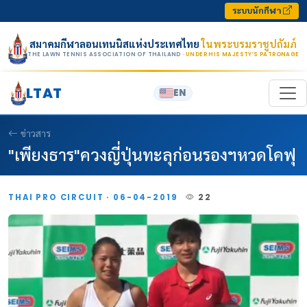
Skip to content
ระบบนักกีฬา
สมาคมกีฬาลอนเทนนิสแห่งประเทศไทย
ในพระบรมราชูปถัมภ์
THE LAWN TENNIS ASSOCIATION OF THAILAND
· UNDER HIS MAJESTY’S PATRONAGE
LTAT
EN
ข่าวสาร
"เพียงธาร"ควงญี่ปุ่นทะลุก่อนรองฯหวดโคฟุ
THAI PRO CIRCUIT · 06-04-2019
22