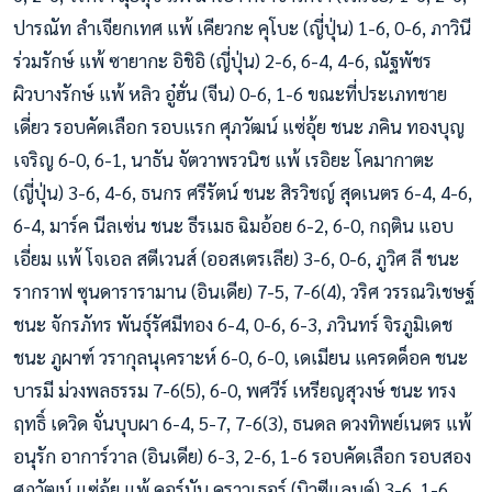
ปารณัท ลำเจียกเทศ แพ้ เคียวกะ คุโบะ (ญี่ปุ่น) 1-6, 0-6, ภาวินี
ร่วมรักษ์ แพ้ ซายากะ อิชิอิ (ญี่ปุ่น) 2-6, 6-4, 4-6, ณัฐพัชร
ผิวบางรักษ์ แพ้ หลิว อู๋ฮั่น (จีน) 0-6, 1-6 ขณะที่ประเภทชาย
เดี่ยว รอบคัดเลือก รอบแรก ศุภวัฒน์ แซ่อุ้ย ชนะ ภคิน ทองบุญ
เจริญ 6-0, 6-1, นาธัน จัตวาพรวนิช แพ้ เรอิยะ โคมากาตะ
(ญี่ปุ่น) 3-6, 4-6, ธนกร ศรีรัตน์ ชนะ สิรวิชญ์ สุดเนตร 6-4, 4-6,
6-4, มาร์ค นีลเซ่น ชนะ ธีรเมธ ฉิมอ้อย 6-2, 6-0, กฤติน แอบ
เอี่ยม แพ้ โจเอล สตีเวนส์ (ออสเตรเลีย) 3-6, 0-6, ภูวิศ ลี ชนะ
รากราฟ ซุนดารารามาน (อินเดีย) 7-5, 7-6(4), วริศ วรรณวิเชษฐ์
ชนะ จักรภัทร พันธุ์รัศมีทอง 6-4, 0-6, 6-3, ภวินทร์ จิรภูมิเดช
ชนะ ภูผาฑ์ วรากุลนุเคราะห์ 6-0, 6-0, เดเมียน แครดด็อค ชนะ
บารมี ม่วงพลธรรม 7-6(5), 6-0, พศวีร์ เหรียญสุวงษ์ ชนะ ทรง
ฤทธิ์ เดวิด จั่นบุบผา 6-4, 5-7, 7-6(3), ธนดล ดวงทิพย์เนตร แพ้
อนุรัก อาการ์วาล (อินเดีย) 6-3, 2-6, 1-6 รอบคัดเลือก รอบสอง
ศุภวัฒน์ แซ่อุ้ย แพ้ คอร์บัน คราวเธอร์ (นิวซีแลนด์) 3-6, 1-6,