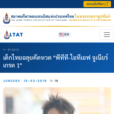
Skip to content
ระบบนักกีฬา
สมาคมกีฬาลอนเทนนิสแห่งประเทศไทย
ในพระบรมราชูปถัมภ์
THE LAWN TENNIS ASSOCIATION OF THAILAND
· UNDER HIS MAJESTY’S PATRONAGE
LTAT
EN
ข่าวสาร
เด็กไทยฉลุยคัดหวด "พีทีที-ไอทีเอฟ จูเนียร์
เกรด 1"
JUNIORS · 15-03-2019
18