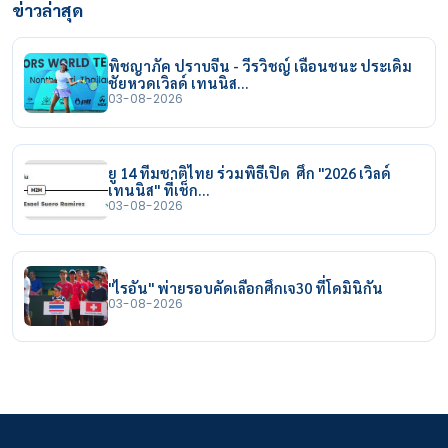
ข่าวล่าสุด
พิชญาภัค ปราบจีน - วีรวิชญ์ เฉือนชนะ ประเดิม
ชัยหวดเวิลด์ เทนนิส…
03-08-2026
ยู 14 ทีมชาติไทย ร่วมพิธีเปิด ศึก "2026 เวิลด์
เทนนิส" ที่เช็ก…
03-08-2026
"ไรอัน" พ่ายรอบคัดเลือกศึกเจ30 ที่โดมินิกัน
03-08-2026