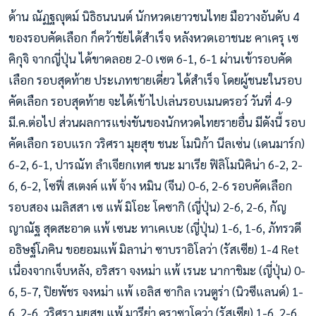
ด้าน ณัฏฐญุตม์ นิธิธนนนต์ นักหวดเยาวชนไทย มือวางอันดับ 4
ของรอบคัดเลือก ก็คว้าชัยได้สำเร็จ หลังหวดเอาชนะ คาเครุ เซ
คิกุจิ จากญี่ปุ่น ได้ขาดลอย 2-0 เซต 6-1, 6-1 ผ่านเข้ารอบคัด
เลือก รอบสุดท้าย ประเภทชายเดี่ยว ได้สำเร็จ โดยผู้ชนะในรอบ
คัดเลือก รอบสุดท้าย จะได้เข้าไปเล่นรอบเมนดรอว์ วันที่ 4-9
มี.ค.ต่อไป ส่วนผลการแข่งขันของนักหวดไทยรายอื่น มีดังนี้ รอบ
คัดเลือก รอบแรก วริศรา มุยสุข ชนะ โมนิก้า นีลเซ่น (เดนมาร์ก)
6-2, 6-1, ปารณัท ลำเจียกเทศ ชนะ มาเรีย ฟิลิโมนิคิน่า 6-2, 2-
6, 6-2, โซฟี่ สเตงค์ แพ้ จ้าง หมิน (จีน) 0-6, 2-6 รอบคัดเลือก
รอบสอง เมลิสสา เซ แพ้ มิโอะ โคซากิ (ญี่ปุ่น) 2-6, 2-6, กัญ
ญาณัฐ สุดสะอาด แพ้ เซนะ ทาเคเบะ (ญี่ปุ่น) 1-6, 1-6, ภัทรวดี
อธิษฐ์โภคิน ขอยอมแพ้ มิลาน่า ซาบราอิโลว่า (รัสเซีย) 1-4 Ret
เนื่องจากเจ็บหลัง, อริสรา จงหม่า แพ้ เรนะ นากาชิมะ (ญี่ปุ่น) 0-
6, 5-7, ปิยพัชร จงหม่า แพ้ เอลิส ซากิล เวนตูร่า (นิวซีแลนด์) 1-
6, 2-6, วริศรา มุยสุข แพ้ มารีย่า คราซาโคว่า (รัสเซีย) 1-6, 2-6,