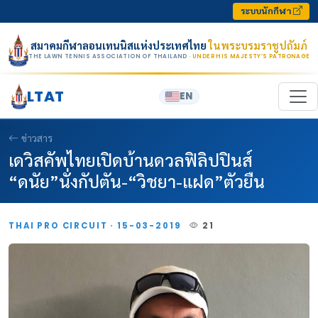
Skip to content
ระบบนักกีฬา
สมาคมกีฬาลอนเทนนิสแห่งประเทศไทย
ในพระบรมราชูปถัมภ์
THE LAWN TENNIS ASSOCIATION OF THAILAND
· UNDER HIS MAJESTY’S PATRONAGE
LTAT
EN
ข่าวสาร
เดวิสคัพไทยเปิดบ้านดวลฟิลิปปินส์
“ดนัย”นั่งกัปตัน-“วิชยา-แฝด”ตัวยืน
THAI PRO CIRCUIT · 15-03-2019
21