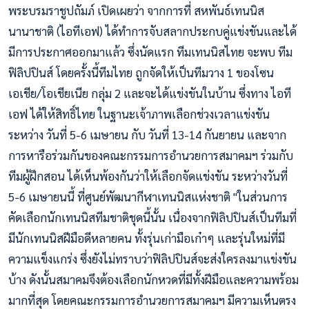
พระบรมราชูปถัมภ์ เปิดเผยว่า จากการที่ สหพันธ์เทนนิส
นานาชาติ (ไอทีเอฟ) ได้ทำการจับสลากประกบคู่แข่งขันและได้
มีการประกาศออกมาแล้ว ซึ่งนัดแรก ทีมเทนนิสไทย จะพบ ทีม
ฟิลิปปินส์ โดยครั้งนี้ทีมไทย ถูกจัดให้เป็นทีมวาง 1 ของโซน
เอเชีย/โอเชียเนีย กลุ่ม 2 และจะได้แข่งขันในบ้าน ซึ่งทาง ไอที
เอฟ ได้ให้สิทธิ์ไทย ในฐานะเจ้าภาพเลือกช่วงเวลาแข่งขัน
ระหว่าง วันที่ 5-6 เมษายน กับ วันที่ 13-14 กันยายน และจาก
การหารือร่วมกันของคณะกรรมการอำนวยการสมาคมฯ ร่วมกับ
ทีมผู้ฝึกสอน ได้เห็นพ้องกันว่าให้เลือกจัดแข่งขัน ระหว่างวันที่
5-6 เมษายนนี้ ที่ศูนย์พัฒนากีฬาเทนนิสแห่งชาติ "ในส่วนการ
คัดเลือกนักเทนนิสทีมชาติชุดนี้นั้น เนื่องจากฟิลิปปินส์เป็นทีมที่
มีนักเทนนิสฝีมือดีหลายคน ทั้งรุ่นเก่ามือเก๋าๆ และรุ่นใหม่ที่มี
ความแข็งแกร่ง ซึ่งยังไม่ทราบว่าฟิลิปปินส์จะส่งใครลงมาแข่งขัน
บ้าง ดังนั้นสมาคมจึงต้องเลือกนักหวดที่มีทั้งฝีมือและความพร้อม
มากที่สุด โดยคณะกรรมการอำนวยการสมาคมฯ มีความเห็นตรง