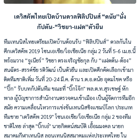
เดวิสคัพไทยเปิดบ้านดวลฟิลิปปินส์
“ดนัย”นั่ง
กัปตัน-“วิชยา-แฝด”ตัวยืน
ทีมเทนนิสไทยเตรียมเปิดบ้านต้อนรับ “ฟิลิปปินส์” ดวลกันใน
ศึกเดวิสคัพ 2019 โซนเอเชีย/โอเชียเนีย กลุ่ม 2 วันที่ 5-6 เม.ย.นี้
พร้อมวาง “จูเนียร์” วิชยา ตรงเจริญชัยกุล กับ “แฝดต้น-ต้อง”
สนฉัตร-สรรค์ชัย รติวัฒน์ เป็นตัวยืน และเปิดศึกคัดเลือกเข้ามา
ติดทีมชาติเพิ่ม วันที่ 20-24 มี.ค. ด้าน ร.ต.อ.ดนัย อุดมโชค หรือ
“ปิ๊ก” รับบทกัปตันทีม ขณะที่ "บิ๊กโจ๊ก" พล.ต.ท.สุรเชษฐ์ หัก
พาล ผู้บัญชาการสำนักงานตรวจคนเข้าเมือง เป็นผู้จัดการทีมอีก
สมัย ความเคลื่อนไหวการแข่งขันเทนนิสชิงแชมป์โลก ประเภท
ทีมชาย "เดวิสคัพ 2019" โซนเอเชีย/โอเชียเนีย กลุ่ม 2 ของทีม
ชาติไทย ล่าสุด "บิ๊กเอ๋" นายกิตตน์สมบัติ เอื้อมมงคล นายก
สมาคมกีฬาเทนนิส ลอนเทนนิสสมาคมแห่งประเทศไทย ใน