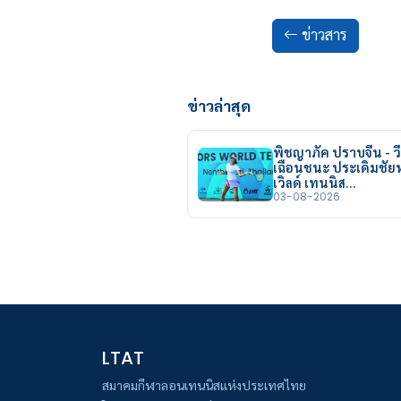
ข่าวสาร
ข่าวล่าสุด
พิชญาภัค ปราบจีน - วี
เฉือนชนะ ประเดิมชั
เวิลด์ เทนนิส…
03-08-2026
LTAT
สมาคมกีฬาลอนเทนนิสแห่งประเทศไทย