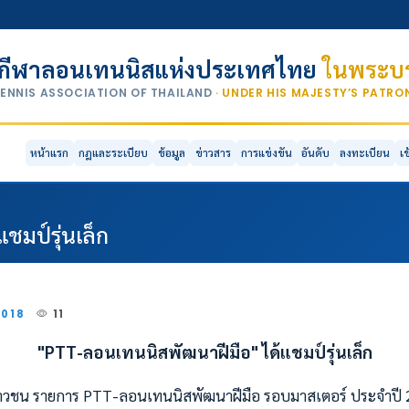
กีฬาลอนเทนนิสแห่งประเทศไทย
ในพระบร
TENNIS ASSOCIATION OF THAILAND
· UNDER HIS MAJESTY’S PATR
หน้าแรก
กฎและระเบียบ
ข้อมูล
ข่าวสาร
การแข่งขัน
อันดับ
ลงทะเบียน
เ
ชมป์รุ่นเล็ก
2018
11
"PTT-ลอนเทนนิสพัฒนาฝีมือ"
ได้แชมป์รุ่นเล็ก
าวชน รายการ PTT-ลอนเทนนิสพัฒนาฝีมือ รอบมาสเตอร์ ประจำปี 