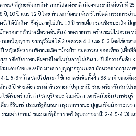
หาชน) ที่ศูนย์พัฒนากีฬาเทนนิสแห่งชาติ เมืองทองธานี เมื่อวันที่ 2
ิน 8 ปี, 10 ปี และ 12 ปี โดย พันเอก วัฒนา จันทร์ไพจิตต์ กรรมกา
วัลให้นักกีฬา ซึ่งรุ่นอายุไม่เกิน 12 ปี ชายเดี่ยว รอบชิงชนะเลิศ ปัญ
ยว) นักหวดจากลำปาง มือวางอันดับ 6 ของรายการ คว้าแชมป์ไปครอง หล
ษ์ กมลปัญญากร จากบุรีรัมย์ ได้ 2 เซตรวด 4-1 และ 5-3 โดยใช้เวลาแข่
12 ปี หญิงเดี่ยว รอบชิงชนะเลิศ "น้องบัว" กมลวรรณ ยอดเพ็ชร (เสื้อส
ธยา ดีกรีเยาวชนทีมชาติไทยในรุ่นอายุไม่เกิน 12 ปี มือวางอันดับ 3
ยี่ยม เก็บชัยชนะเหนือ มาหยา บุญญาอรุณเนตร นักหวดจากกรุงเทพฯ
4-1, 5-3 คว้าแชมป์ไปครอง ใช้เวลาแข่งขันทั้งสิ้น 38 นาที ขณะที่ผล
่เกิน 8 ปี ชายเดี่ยว ธรรม์ พันธราธร (ปทุมธานี) ชนะ ตรัย ศรีเสน (ประ
 โชติรินทร์ แก้วก่า (ชลบุรี) ชนะ จิณห์นิภา เอกรัตน์โยธิน (เพชรบุรี) 
ยเดี่ยว ธีรินทร์ ประเสริฐสินธนา กรุงเทพฯ ชนะ ปุญณพัฒน์ ธาระเวช 
ัทร งามสง่า (กทม.) ชนะ ณพัฐธิกา ราศรี (อุบลราชธานี) 2-4, 5-4 (3) 