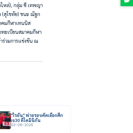
บไหล่), กลุ่ม ซี เทพญา
ล (สุโขทัย) ชนะ ณัฐก
สมาคมกีฬาเทนนิส
ายทะเบียนสมาคมกีฬา
าร่วมการแข่งขัน ณ
"ไรอัน" พ่ายรอบคัดเลือกศึก
เจ30 ที่โดมินิกัน
03-08-2026