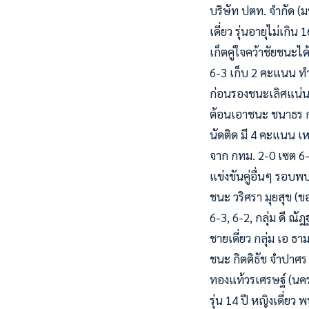
บริษัท ปตท. จำกัด (มห
เดี่ยว รุ่นอายุไม่เกิ
เก็ตคู่ใจคว้าชัยชนะได
6-3 เก็บ 2 คะแนน ทำใ
ก่อนรองชนะเลิศแน่นอนแ
ต้อนเอาชนะ ชนาธร ก
นัดติด มี 4 คะแนน เห
จาก กทม. 2-0 เซต 6-3
แข่งขันคู่อื่นๆ รอบพ
ชนะ วริศรา มุยสุข (ข
6-3, 6-2, กลุ่ม ดี ณั
ชายเดี่ยว กลุ่ม เอ ธา
ชนะ กิตติธัช จำปาศร 
ทองแท้วรเศรษฐ์ (นคร
รุ่น 14 ปี หญิงเดี่ย