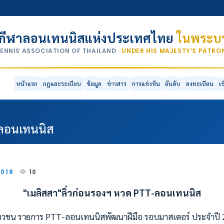
กีฬาลอนเทนนิสแห่งประเทศไทย
ในพระบร
TENNIS ASSOCIATION OF THAILAND
· UNDER HIS MAJESTY’S PATR
หน้าแรก
กฎและระเบียบ
ข้อมูล
ข่าวสาร
การแข่งขัน
อันดับ
ลงทะเบียน
เ
-ลอนเทนนิส
2018
10
"เมลิสสา"ลิ่วก่อนรองฯ
หวด
PTT-ลอนเทนนิส
าวชน รายการ PTT-ลอนเทนนิสพัฒนาฝีมือ รอบมาสเตอร์ ประจำปี 