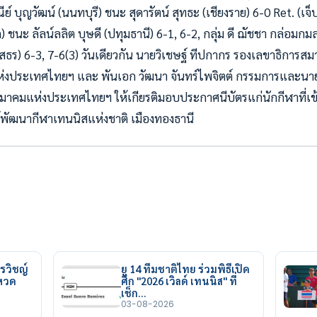
ณีย์ บุญวัฒน์ (นนทบุรี) ชนะ สุดารัตน์ สุทธะ (เชียงราย) 6-0 Ret. (เจ็
ชนะ ลัลน์ลลิต บุษดี (ปทุมธานี) 6-1, 6-2, กลุ่ม ดี ฌัชชา กล่อมกม
ยโสธร) 6-3, 7-6(3) วันเดียวกัน นายวิเชษฐ์ ทีปกากร รองเลขาธิการ
งประเทศไทยฯ และ พันเอก วัฒนา จันทร์ไพจิตต์ กรรมการและน
าคมแห่งประเทศไทยฯ ให้เกียรติมอบประกาศนีบัตรแก่นักกีฬาที่เข้
นย์พัฒนากีฬาเทนนิสแห่งชาติ เมืองทองธานี
รวิชญ์
ยู 14 ทีมชาติไทย ร่วมพิธีเปิด
ยหวด
ศึก "2026 เวิลด์ เทนนิส" ที่
เช็ก…
03-08-2026