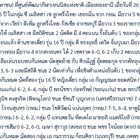
าชน) ที่ศูนย์พัฒนากีฬาเทนนิสแห่งชาติ เมืองทองธานี เมื่อวันที่ 26 ธ
น 16 ปี ในกลุ่ม ซี เมลิสสา เซ ลูกครึ่งไทย-เยอรมัน จาก กทม. มือวาง 
้จาก เวียร่า ดีเพิ่ม ลูกครึ่งไทย-รัสเซีย จากชลบุรี มือวาง 3 ของรายก
ห้ เมลิสสา เซ มีสถิติชนะ 2 นัดติด มี 4 คะแนน รั้งอันดับ 1 ของกลุ่
ล้ว ด้านชายเดี่ยว รุ่น 16 ปี กลุ่ม ดี ทรงฤทธิ์ เดวิด จั่นบุบผา มือ
างทอง มือวาง 4 จากสกลนคร ได้ 2 เซตรวด 6-0, 6-2 เก็บ 2 คะแนน
ลือเล่นรอบพบกันหมด นัดสุดท้าย กับ ศิวณัฏฐ์ อุ้ยตยะกุล จากพัทลุง 
, 6-3 และมีสถิติ ชนะ 2 นัดเท่ากัน เพื่อชิงตำแหน่งอันดับ 1 ของกล
บกันหมด นัดที่สอง รุ่น 16 ปี หญิงเดี่ยว กลุ่ม เอ กัญญธมล ยอดสนิท
อนแก่น) 6-2, 6-4, กลุ่ม บี พรนัชชา ก่อทรัพย์ (ขอนแก่น) ชนะ พรปว
ฎฐนิช คงสุจริต (พิษณุโลก) ชนะ ชัชนรี บุญกลาง (นครศรีธรรมราช) 7-6(
ม โรจนสุนทร (กทม.) ชนะ โชติวัฒน์ แน่นอุดร (กทม.) 7-5, 6-4, ทาคูมิ 
(กทม.) 6-2, 6-2, กลุ่ม บี แทนตะวัน ทัดเดโอ มายอลิ แมคจิโอลิ (กท
ราชสีมา) 6-2, 6-0, เมษา สุราวุธ (สงขลา) ชนะ พชร ใจน้อย (ตาก) 6
ว พบกันหมด นัดสอง กลุ่ม เอ กมรวรรณ ก้อนศิลา (นนทบุรี) ชนะ ภคพร 