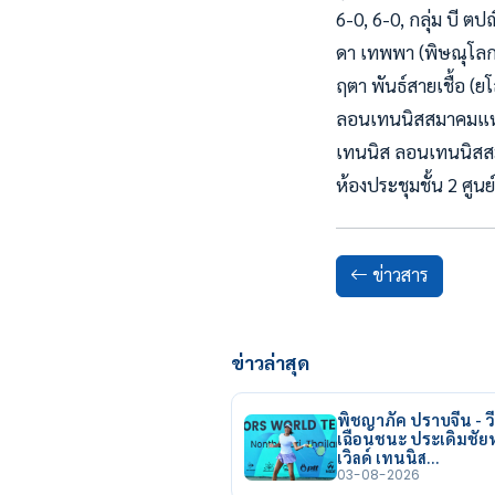
6-0, 6-0, กลุ่ม บี ตป
ดา เทพพา (พิษณุโลก) 
ฤตา พันธ์สายเชื้อ (
ลอนเทนนิสสมาคมแห่
เทนนิส ลอนเทนนิสสม
ห้องประชุมชั้น 2 ศู
ข่าวสาร
ข่าวล่าสุด
พิชญาภัค ปราบจีน - วี
เฉือนชนะ ประเดิมชั
เวิลด์ เทนนิส…
03-08-2026