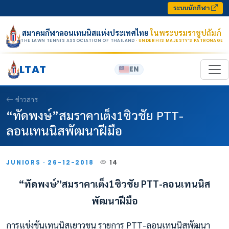
Skip to content
ระบบนักกีฬา
สมาคมกีฬาลอนเทนนิสแห่งประเทศไทย
ในพระบรมราชูปถัมภ์
THE LAWN TENNIS ASSOCIATION OF THAILAND
· UNDER HIS MAJESTY’S PATRONAGE
LTAT
EN
ข่าวสาร
“ทัดพงษ์”สมราคาเต็ง1ซิวชัย PTT-
ลอนเทนนิสพัฒนาฝีมือ
JUNIORS · 26-12-2018
14
“ทัดพงษ์”สมราคาเต็ง1ซิวชัย
PTT-ลอนเทนนิส
พัฒนาฝีมือ
การแข่งขันเทนนิสเยาวชน รายการ PTT-ลอนเทนนิสพัฒนา