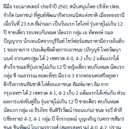
ฝีมือ รอบมาสเตอร์ ประจำปี 2561 สนับสนุนโดย บริษัท ปตท.
จำกัด (มหาชน) ที่ศูนย์พัฒนากีฬาเทนนิสแห่งชาติ เมืองทองธานี
เมื่อวันที่ 23 ธ.ค.ที่ผ่านมา เป็นวันแรก ไฮไลท์ รุ่นอายุไม่เกิน 12
ปี ชายเดี่ยว รอบพบกันหมด นัดแรก กลุ่ม เอ ทัดพงษ์ กมล
ปัญญากร นักเทนนิสจากบุรีรัมย์ โชว์ฟอร์มสมราคามือวางอันดับ
1 ของรายการ ประเดิมชัยด้วยการเอาชนะ ปภิกุญช์ ไทยวัฒนา
นนท์ จากนครปฐม ได้ 2 เซตรวด 4-0, 4-2 เก็บ 2 แต้มแรกได้
สำเร็จ ขณะที่รุ่นอายุไม่เกิน 12 ปี หญิงเดี่ยว พบกันหมด นัดแรก
กลุ่ม ซี กมลวรรณ ยอดเพ็ชร มือวาง 3 จากพระนครศรีอยุธยา
ดีกรีเยาวชนทีมชาติ ไล่ต้อนเอาชนะ พิมพ์มาดา ลิม จาก
กรุงเทพฯ ได้ 2 เซตรวด 4-1, 4-2 เก็บ 2 แต้มแรกได้เช่นกัน ส่วน
ผลการแข่งขันคู่อื่น รุ่นอายุไม่เกิน 12 ปี ชายเดี่ยว พบกันหมด
นัดแรก กลุ่ม เอ ธีรภัทร ขันติวีรวัฒน์ (ขอนแก่น) ชนะ รอวี ดำลี
(เชียงราย) 4-2, 4-1 กลุ่ม บี จักรกฤษณ์ บุญเจริญ (นครราชสีมา)
ชนะ ชินพัฒน์ โอภามุรธาวงศ์ (สมุทรสงคราม) 4-0, 4-2, ปราณ