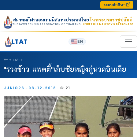
Skip to content
ระบบนักกีฬา
สมาคมกีฬาลอนเทนนิสแห่งประเทศไทย
ในพระบรมราชูปถัมภ์
THE LAWN TENNIS ASSOCIATION OF THAILAND
· UNDER HIS MAJESTY’S PATRONAGE
LTAT
EN
ข่าวสาร
"รวงข้าว-แพตตี้"เก็บชัยหญิงคู่หวดอินเดีย
JUNIORS · 03-12-2018
21