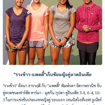
"รวงข้าว-แพตตี้"เก็บชัยหญิงคู่หวดอินเดีย
"รวงข้าว" ลัลนา ธาราฤดี กับ "แพตตี้" พิมพ์รดา จัตวาพรวนิช จับ
คู่หวดชนะฟาร์ฮัต คาร์มา - มุสกัน กุปตา คู่อินเดีย 3-6, 6-4, 10-
3 ในการแข่งขันประเภทหญิงคู่ รอบแรก เทนนิสไอทีเอฟ จูเนียร์