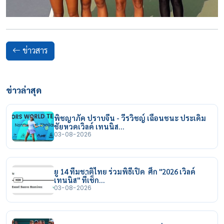
ข่าวสาร
ข่าวล่าสุด
พิชญาภัค ปราบจีน - วีรวิชญ์ เฉือนชนะ ประเดิม
ชัยหวดเวิลด์ เทนนิส…
03-08-2026
ยู 14 ทีมชาติไทย ร่วมพิธีเปิด ศึก "2026 เวิลด์
เทนนิส" ที่เช็ก…
03-08-2026