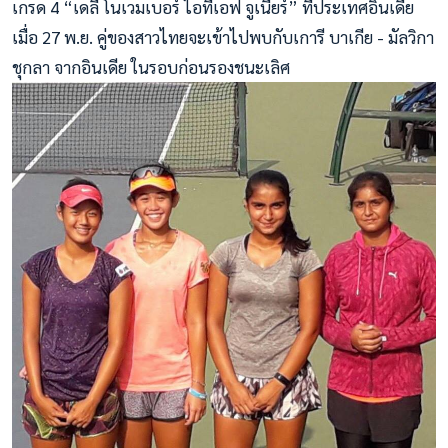
เกรด 4 “เดลี โนเวมเบอร์ ไอทีเอฟ จูเนียร์” ที่ประเทศอินเดีย
เมื่อ 27 พ.ย. คู่ของสาวไทยจะเข้าไปพบกับเการี บาเกีย - มัลวิกา
ชุกลา จากอินเดีย ในรอบก่อนรองชนะเลิศ