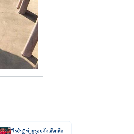
"ไรอัน" พ่ายรอบคัดเลือกศึก