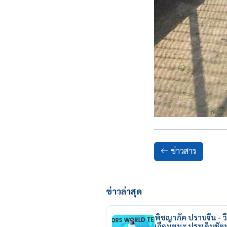
ข่าวสาร
ข่าวล่าสุด
พิชญาภัค ปราบจีน - วี
เฉือนชนะ ประเดิมชั