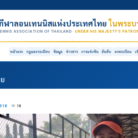
กีฬาลอนเทนนิสแห่งประเทศไทย
ในพระบร
TENNIS ASSOCIATION OF THAILAND
· UNDER HIS MAJESTY’S PATR
หน้าแรก
กฎและระเบียบ
ข้อมูล
ข่าวสาร
การแข่งขัน
อันดับ
ลงทะเบียน
เ
ีย
2018
16