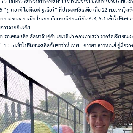
าฤดี นักหวดเยาวชนสาวไทย ผ่านเข้ารอบชิงชนะเลิศทั้งประเภทเดี่ยว
“กูวาฮาติ ไอทีเอฟ จูเนียร์” ที่ประเทศอินเดีย เมื่อ 22 พ.ย. หญิงเ
ายการ ชนะ อาเนีย โกเอล นักเทนนิสอเมริกัน 6-4, 6-1 เข้าไปชิงชน
ยการจากอินเดีย
บรองชนะเลิศ ลัลนาจับคู่กับเอเวลิน่า คอนทาเรว่า จากรัสเซีย ชนะ การ
 0-6, 10-5 เข้าไปชิงชนะเลิศกับซาร่าห์ เทพ - คาวยา สาวหเนย์ คู่มือวา