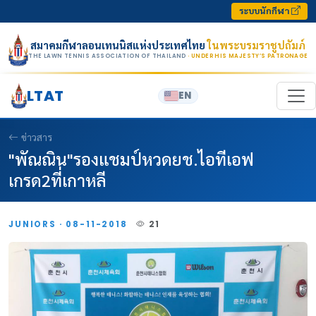
Skip to content
ระบบนักกีฬา
สมาคมกีฬาลอนเทนนิสแห่งประเทศไทย
ในพระบรมราชูปถัมภ์
THE LAWN TENNIS ASSOCIATION OF THAILAND
· UNDER HIS MAJESTY’S PATRONAGE
LTAT
EN
ข่าวสาร
"พัณณิน"รองแชมป์หวดยช.ไอทีเอฟ
เกรด2ที่เกาหลี
JUNIORS · 08-11-2018
21