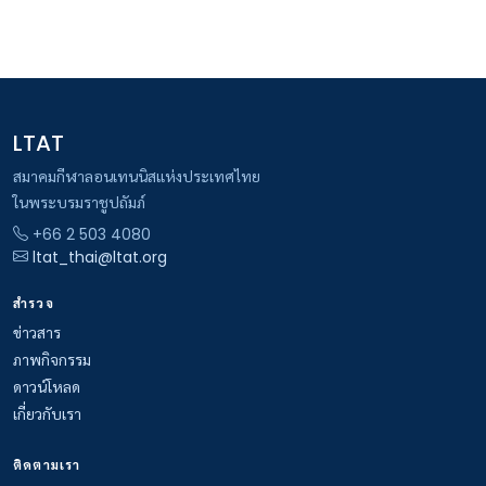
LTAT
สมาคมกีฬาลอนเทนนิสแห่งประเทศไทย
ในพระบรมราชูปถัมภ์
+66 2 503 4080
ltat_thai@ltat.org
สำรวจ
ข่าวสาร
ภาพกิจกรรม
ดาวน์โหลด
เกี่ยวกับเรา
ติดตามเรา