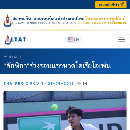
Skip to content
ระบบนักกีฬา
สมาคมกีฬาลอนเทนนิสแห่งประเทศไทย
ในพระบรมราชูปถัมภ์
THE LAWN TENNIS ASSOCIATION OF THAILAND
· UNDER HIS MAJESTY’S PATRONAGE
LTAT
EN
ข่าวสาร
"ลักษิกา"ร่วงรอบแรกหวดโคเรียโอเพ่น
THAI PRO CIRCUIT · 21-09-2018
14