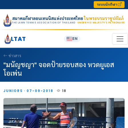
Skip to content
ระบบนักกีฬา
สมาคมกีฬาลอนเทนนิสแห่งประเทศไทย
ในพระบรมราชูปถัมภ์
THE LAWN TENNIS ASSOCIATION OF THAILAND
· UNDER HIS MAJESTY’S PATRONAGE
LTAT
EN
ข่าวสาร
"มนัญชญา" จอดป้ายรอบสอง หวดยูเอส
โอเพ่น
JUNIORS · 07-09-2018
18