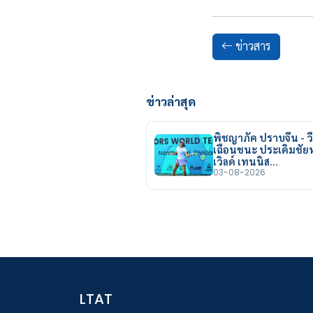
ข่าวสาร
ข่าวล่าสุด
พิชญาภัค ปราบจีน - วี
เฉือนชนะ ประเดิมชั
เวิลด์ เทนนิส…
03-08-2026
LTAT