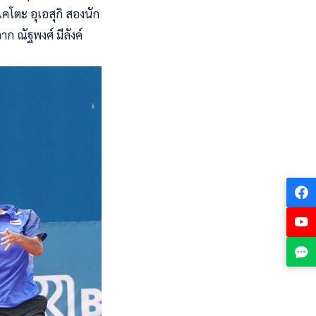
ไคโตะ อุเอสุกิ สองนัก
ก ณัฐพงศ์ มีลังค์