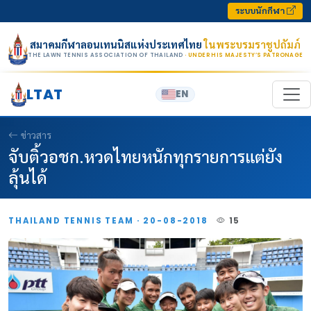
Skip to content
ระบบนักกีฬา
สมาคมกีฬาลอนเทนนิสแห่งประเทศไทย
ในพระบรมราชูปถัมภ์
THE LAWN TENNIS ASSOCIATION OF THAILAND
· UNDER HIS MAJESTY’S PATRONAGE
LTAT
EN
ข่าวสาร
จับติ้วอชก.หวดไทยหนักทุกรายการแต่ยัง
ลุ้นได้
THAILAND TENNIS TEAM · 20-08-2018
15