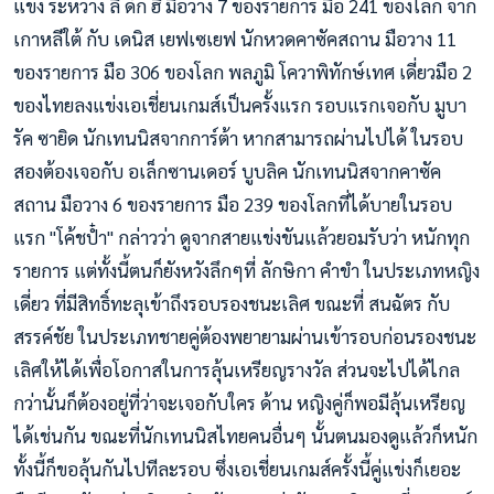
แข่ง ระหว่าง ลี ดัก ฮี มือวาง 7 ของรายการ มือ 241 ของโลก จาก
เกาหลีใต้ กับ เดนิส เยฟเซเยฟ นักหวดคาซัคสถาน มือวาง 11
ของรายการ มือ 306 ของโลก พลภูมิ โควาพิทักษ์เทศ เดี่ยวมือ 2
ของไทยลงแข่งเอเชี่ยนเกมส์เป็นครั้งแรก รอบแรกเจอกับ มูบา
รัค ซายิด นักเทนนิสจากการ์ต้า หากสามารถผ่านไปได้ ในรอบ
สองต้องเจอกับ อเล็กซานเดอร์ บูบลิค นักเทนนิสจากคาซัค
สถาน มือวาง 6 ของรายการ มือ 239 ของโลกที่ได้บายในรอบ
แรก "โค้ชป๋ำ" กล่าวว่า ดูจากสายแข่งขันแล้วยอมรับว่า หนักทุก
รายการ แต่ทั้งนี้ตนก็ยังหวังลึกๆที่ ลักษิกา คำขำ ในประเภทหญิง
เดี่ยว ที่มีสิทธิ์ทะลุเข้าถึงรอบรองชนะเลิศ ขณะที่ สนฉัตร กับ
สรรค์ชัย ในประเภทชายคู่ต้องพยายามผ่านเข้ารอบก่อนรองชนะ
เลิศให้ได้เพื่อโอกาสในการลุ้นเหรียญรางวัล ส่วนจะไปได้ไกล
กว่านั้นก็ต้องอยู่ที่ว่าจะเจอกับใคร ด้าน หญิงคู่ก็พอมีลุ้นเหรียญ
ได้เช่นกัน ขณะที่นักเทนนิสไทยคนอื่นๆ นั้นตนมองดูแล้วก็หนัก
ทั้งนี้ก็ขอลุ้นกันไปทีละรอบ ซึ่งเอเชี่ยนเกมส์ครั้งนี้คู่แข่งก็เยอะ