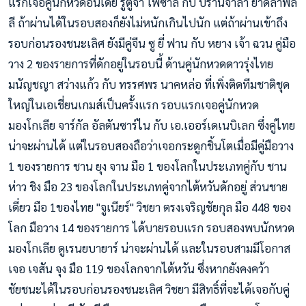
แรกเจอคู่นักหวดอินเดีย รูตูจา โพซาลี กับ ปรานจาล่า ยาด์ลาพัล
ลี ถ้าผ่านได้ในรอบสองก็ยังไม่หนักเกินไปนัก แต่ถ้าผ่านเข้าถึง
รอบก่อนรองชนะเลิศ ยังมีคู่จีน ซู ยี่ ฟาน กับ หยาง เจ้า ฉวน คู่มือ
วาง 2 ของรายการที่ดักอยู่ในรอบนี้ ด้านคู่นักหวดดาวรุ่งไทย
มนัญชญา สว่างแก้ว กับ ทรรศพร นาคหล่อ ที่เพิ่งติดทีมชาติชุด
ใหญ่ในเอเชี่ยนเกมส์เป็นครั้งแรก รอบแรกเจอคู่นักหวด
มองโกเลีย จาร์กัล อัลตันซาร์ไน กับ เอ.เออร์เดเนบิเลก ซึ่งคู่ไทย
น่าจะผ่านได้ แต่ในรอบสองถือว่าเจอกระดูกชิ้นโตเมื่อมีคู่มือวาง
1 ของรายการ ชาน ยุง จาน มือ 1 ของโลกในประเภทคู่กับ ชาน
ห่าว ชิง มือ 23 ของโลกในประเภทคู่จากไต้หวันดักอยู่ ส่วนชาย
เดี่ยว มือ 1ของไทย "จูเนียร์" วิชยา ตรงเจริญชัยกุล มือ 448 ของ
โลก มือวาง 14 ของรายการ ได้บายรอบแรก รอบสองพบนักหวด
มองโกเลีย ดูเรนยบายาร์ น่าจะผ่านได้ และในรอบสามมีโอกาส
เจอ เจสัน จุง มือ 119 ของโลกจากไต้หวัน ซึ่งหากยังคงคว้า
ชัยชนะได้ในรอบก่อนรองชนะเลิศ วิชยา มีสิทธิ์ที่จะได้เจอกับคู่