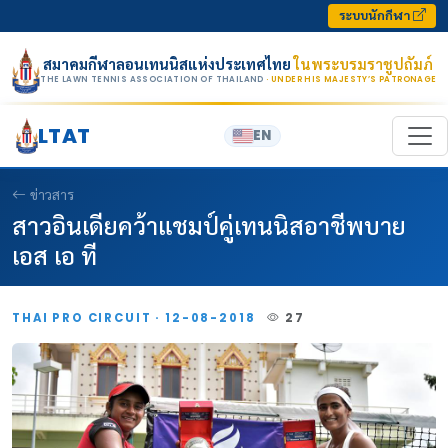
Skip to content
ระบบนักกีฬา
สมาคมกีฬาลอนเทนนิสแห่งประเทศไทย
ในพระบรมราชูปถัมภ์
THE LAWN TENNIS ASSOCIATION OF THAILAND
· UNDER HIS MAJESTY’S PATRONAGE
LTAT
EN
ข่าวสาร
สาวอินเดียคว้าแชมป์คู่เทนนิสอาชีพบาย
เอส เอ ที
THAI PRO CIRCUIT · 12-08-2018
27