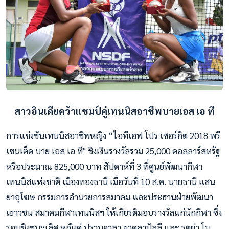
สาวอินเดียคว้าแชมป์คู่เทนนิสอาชีพบายเอส เอ ที
การแข่งขันเทนนิสอาชีพหญิง “ไอทีเอฟ โปร เซอร์กิต 2018 พรี
เซนเต็ด บาย เอส เอ ที" ชิงเงินรางวัลรวม 25,000 ดอลลาร์สหรัฐ
หรือประมาณ 825,000 บาท สัปดาห์ที่ 3 ที่ศูนย์พัฒนากีฬา
เทนนิสแห่งชาติ เมืองทองธานี เมื่อวันที่ 10 ส.ค. นายธานี แสน
ยาอุโฆษ กรรมการอำนวยการสมาคม และประธานฝ่ายพัฒนา
เยาวชน สมาคมกีฬาเทนนิสฯ ให้เกียรติมอบรางวัลแก่นักกีฬา ซึ่ง
รอบชิงชนะเลิศ หญิงคู่ ปรานจาลา ยาดลาปัลลี และ รูตูย่า โบ