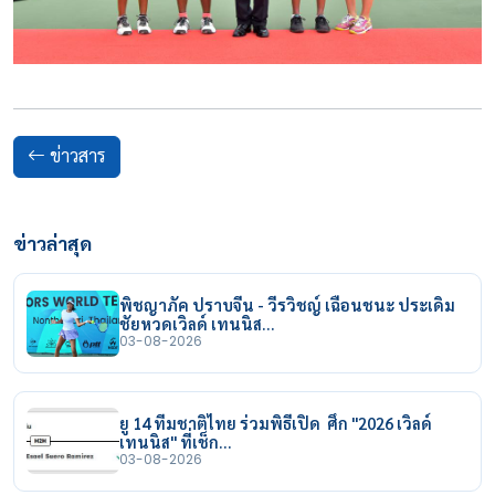
ข่าวสาร
ข่าวล่าสุด
พิชญาภัค ปราบจีน - วีรวิชญ์ เฉือนชนะ ประเดิม
ชัยหวดเวิลด์ เทนนิส…
03-08-2026
ยู 14 ทีมชาติไทย ร่วมพิธีเปิด ศึก "2026 เวิลด์
เทนนิส" ที่เช็ก…
03-08-2026