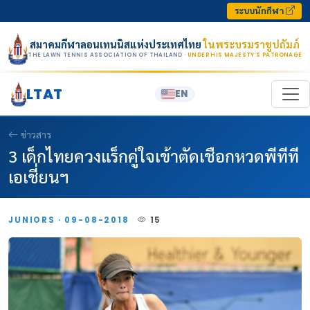
Skip to content
ระบบนักกีฬา
สมาคมกีฬาลอนเทนนิสแห่งประเทศไทย
ในพระบรมราชูปถัมภ์
THE LAWN TENNIS ASSOCIATION OF THAILAND
· UNDER HIS MAJESTY’S PATRONAGE
LTAT
EN
ข่าวสาร
3 เด็กไทยควงแร็กคู่ใจเข้าตัดเชือกหวดพีทีที
เอเชี่ยนฯ
JUNIORS · 09-08-2018
15