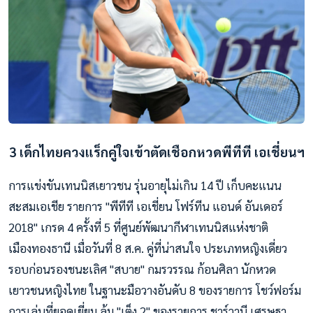
3 เด็กไทยควงแร็กคู่ใจเข้าตัดเชือกหวดพีทีที เอเชี่ยนฯ
การแข่งขันเทนนิสเยาวชน รุ่นอายุไม่เกิน 14 ปี เก็บคะแนน
สะสมเอเชีย รายการ "พีทีที เอเชี่ยน โฟร์ทีน แอนด์ อันเดอร์
2018" เกรด 4 ครั้งที่ 5 ที่ศูนย์พัฒนากีฬาเทนนิสแห่งชาติ
เมืองทองธานี เมื่อวันที่ 8 ส.ค. คู่ที่น่าสนใจ ประเภทหญิงเดี่ยว
รอบก่อนรองชนะเลิศ "สบาย" กมรวรรณ ก้อนศิลา นักหวด
เยาวชนหญิงไทย ในฐานะมือวางอันดับ 8 ของรายการ โชว์ฟอร์ม
การเล่นที่ยอดเยี่ยม ล้ม "เต็ง 2" ของรายการ ชาร์วานี เศรษฐา