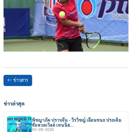
ข่าวสาร
ข่าวล่าสุด
พิชญาภัค ปราบจีน - วีรวิชญ์ เฉือนชนะ ประเดิม
ชัยหวดเวิลด์ เทนนิส…
03-08-2026