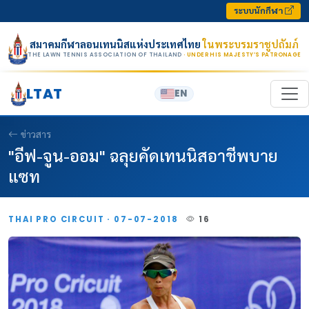
Skip to content
ระบบนักกีฬา
สมาคมกีฬาลอนเทนนิสแห่งประเทศไทย
ในพระบรมราชูปถัมภ์
THE LAWN TENNIS ASSOCIATION OF THAILAND
· UNDER HIS MAJESTY’S PATRONAGE
LTAT
EN
ข่าวสาร
"อีฟ-จูน-ออม" ฉลุยคัดเทนนิสอาชีพบาย
แซท
THAI PRO CIRCUIT · 07-07-2018
16