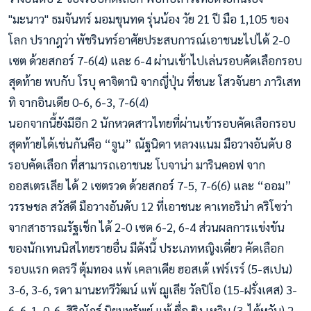
"มะนาว" ธมจันทร์ มอมขุนทด รุ่นน้อง วัย 21 ปี มือ 1,
105 ของ
โลก ปรากฎว่า พัชรินทร์อาศัยประสบการณ์เอาชนะไปได้ 2-0
เซต ด้วยสกอร์ 7-6(4) และ 6-4 ผ่านเข้าไปเล่นรอบคัดเลือกรอบ
สุดท้าย พบกับ โรบุ คาจิตานิ จากญี่ปุ่น ที่ชนะ โสวจันยา ภาวิเสท
ทิ จากอินเดีย 0-6, 6-3, 7-6(4)
นอกจากนี้ยังมีอีก 2 นักหวดสาวไทยที่ผ่านเข้ารอบคัดเลือกรอบ
สุดท้ายได้เช่นกันคือ “จูน” ณัฐนิดา หลวงแนม มือวางอันดับ 8
รอบคัดเลือก ที่สามารถเอาชนะ โบจาน่า มารินคอฟ จาก
ออสเตรเลีย ได้ 2 เซตรวด ด้วยสกอร์ 7-5, 7-6(6) และ “ออม”
วรรษชล สวัสดี มือวางอันดับ 12 ที่เอาชนะ คาเทอริน่า คริโซว่า
จากสาธารณรัฐเช็ก ได้ 2-0 เซต 6-2, 6-4 ส่วนผลการแข่งขัน
ของนักเทนนิสไทยรายอื่น มีดังนี้ ประเภทหญิงเดี่ยว คัดเลือก
รอบแรก ดลรวี ตุ้มทอง แพ้ เคลาเดีย ฮอสเต้ เฟร์เรร์ (5-สเปน)
3-6, 3-6, รดา มานะทวีวัฒน์ แพ้ ฌูเลีย วัลปิโอ (15-ฝรั่งเศส) 3-
6, 6-1, 0-6, สิริณัฎฐ์ นิยมทรัพย์ แพ้ ซื่อ ชิง เหวิน (3-ไต้หวัน) 2-