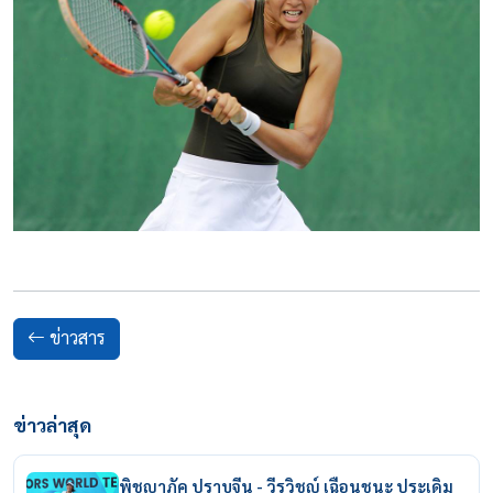
ข่าวสาร
ข่าวล่าสุด
พิชญาภัค ปราบจีน - วีรวิชญ์ เฉือนชนะ ประเดิม