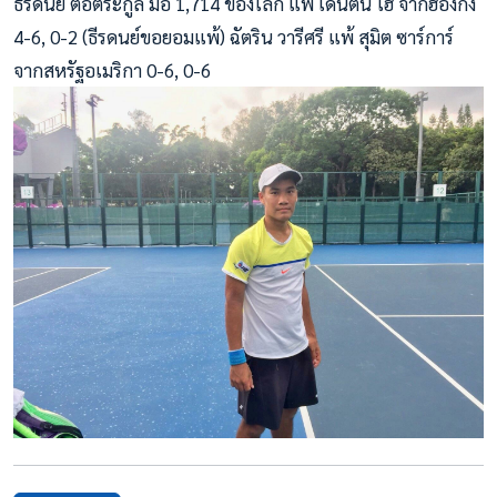
ธีรดนย์ ต่อตระกูล มือ 1,714 ของโลก แพ้ เดนตัน โฮ จากฮ่องกง
4-6, 0-2 (ธีรดนย์ขอยอมแพ้) ฉัตริน วารีศรี แพ้ สุมิต ซาร์การ์
จากสหรัฐอเมริกา 0-6, 0-6