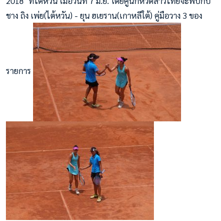
2018" ที่ไต้หวัน เมื่อวันที่ 7 มิ.ย. โดยคู่นักหวดสาวไทยจะพบกับ
ชาง ถิง เพ่ย(ไต้หวัน) - ยุน ฮเยราน(เกาหลีใต้) คู่มือวาง 3 ของ
รายการ