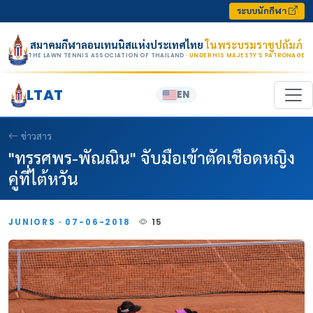
Skip to content
ระบบนักกีฬา
สมาคมกีฬาลอนเทนนิสแห่งประเทศไทย
ในพระบรมราชูปถัมภ์
THE LAWN TENNIS ASSOCIATION OF THAILAND
· UNDER HIS MAJESTY’S PATRONAGE
LTAT
EN
ข่าวสาร
"ทรรศพร-พัณณิน" จับมือเข้าตัดเชือดหญิง
คู่ที่ไต้หวัน
JUNIORS · 07-06-2018
15