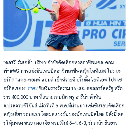
"ดลรวี-ร่มเกล้า-ปริษา"กำชัยคัดเลือกหวดอาชีพแคล-คอม
พ์ฯ#W2 การแข่งขันเทนนิสอาชีพอาชีพหญิง ไอทีเอฟ โปร เซ
อร์กิต "แคล-คอมพ์ แอนด์ เอ็กซ์วายซี ปริ้นติ้ง ไอทีเอฟ โปร เซ
อร์กิต2018"
#
W2
ชิงเงินรางวัลรวม 15,000 ดอลลาร์สหรัฐ หรือ
ราว 480,000 บาท ที่สนามเทนนิส ทรู อารีน่า หัวหิน
จ.ประจวบคีรีขันธ์ เมื่อวันที่ 5 พ.ค.ที่ผ่านมา แข่งขันรอบคัดเลือก
หญิงเดี่ยว รอบแรก โดยผลแข่งขันของนักเทนนิสไทย มีดังนี้ ดล
รวี ตุ้มทอง ชนะ เหอ เจีย หวน(จีน) 6-4, 6-3, ร่มเกล้า ยืนยาว