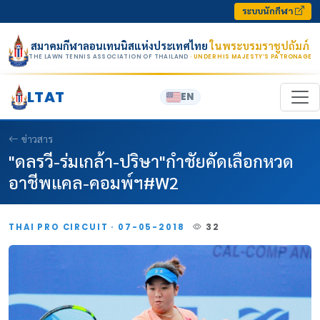
Skip to content
ระบบนักกีฬา
สมาคมกีฬาลอนเทนนิสแห่งประเทศไทย
ในพระบรมราชูปถัมภ์
THE LAWN TENNIS ASSOCIATION OF THAILAND
· UNDER HIS MAJESTY’S PATRONAGE
LTAT
EN
ข่าวสาร
"ดลรวี-ร่มเกล้า-ปริษา"กำชัยคัดเลือกหวด
อาชีพแคล-คอมพ์ฯ#W2
THAI PRO CIRCUIT · 07-05-2018
32