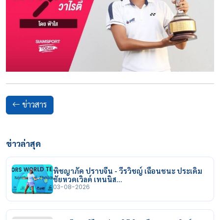
ข่าวสาร
ข่าวล่าสุด
พิชญาภัค ปราบจีน - วีรวิชญ์ เฉือนชนะ ประเดิม
ชัยหวดเวิลด์ เทนนิส…
03-08-2026