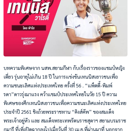
บทความพิเศษจาก นสพ.สยามกีฬา กับเรื่องราวของแชมป์หญิง
เดี่ยว รุ่นอายุไม่เกิน 18 ปี ในการแข่งขันเทนนิสเยาวชนเพื่อ
ความชนะเลิศแห่งประเทศไทย ครั้งที่ 56 . “แพ็ตตี้-พิมพ์
รดา”ดาวรุ่งมาแรง คว้าแชมป์ประเทศไทยในวัย 15 ปี ความ
พิเศษของศึกเทนนิสเยาวชนเพื่อความชนะเลิศแห่งประเทศไทย
ประจำปี 2561 ชิงถ้วยพระราชทาน “คิงส์คัพ” ของสมเด็จ
พระเจ้าอยู่หัว และ สมเด็จพระเทพรัตนราชสุดาฯ สยามบรมราช
กุมารี ที่เพิ่งปิดฉากลงไปเมื่อวันที่ 30 เม.ย.ที่ผ่านมาที่ นอกจาก