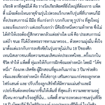
เกียรติ หาที่สุดมิได้ คือ รางวัลเกียรติยศที่ยิ่งใหญ่ที่ต้องการ แพ็ต
ตี้ แม้จะต้องโหนอายุข้ามรุ่นไปดวลแร็กเกตกับรุ่นพี่ที่บางคนก็มี
ทั้งประสบการณ์ ฝีมือ ที่แกร่งกว่า บวกกับอายุ รูปร่าง ที่สูงใหญ่
และแข็งแรงกว่า แต่เธอก็บอกว่า นี่คืออีกหนึ่งความท้าทาย ซึ่งไม่
ได้ทำให้เธอต้องรู้สึกหวาดกลัวแต่อย่างใด แพ้ คือ ประสบการณ์
แต่ถ้า ชนะ ก็ได้ถ้วยพระราชทานมาครอง... ด้วยความมุ่งมั่น ตั้งใจ
มาตั้งแต่แรกกับการลงชิงชัยในรุ่นอายุไม่เกิน 18 ปีของศึก
เทนนิสเยาวชนเพื่อความชนะเลิศแห่งประเทศไทย...ครั้งแรกใน
ชีวิต ทำให้ แพ็ตตี้ ทุ่มเทให้กับการฝึกซ้อมอย่างหนัก โดยมี “โค้ช
หนึ่ง” ก้องภพ เลิศชัย ผู้ฝึกสอนที่ดูแลกันมาร่วม 3 ปีมาช่วยติว
เข้มและเคี่ยวอย่างหนัก ทั้งใส่อาวุธ เสริมความแกร่งของลูกหวด
โฟร์แฮนด์ และ ปรับเรื่องลูกเสิร์ฟให้มีความแม่นยำและมี
เปอร์เซ็นต์ลงคอร์ตมากขึ้นให้เต็มที่ ที่สุดแล้ว ความพยายามอยู่
ที่ไหน ความสำเร็จอยู่ที่นั่น... แพ็ตตี้ สามารถหวดเอาชนะรุ่นพี่วัย
18 ปี ณัชชารีย์ ธีรโชติจิรานนท์ จากประจวบคีรีขันธ์ ในนัดชิง