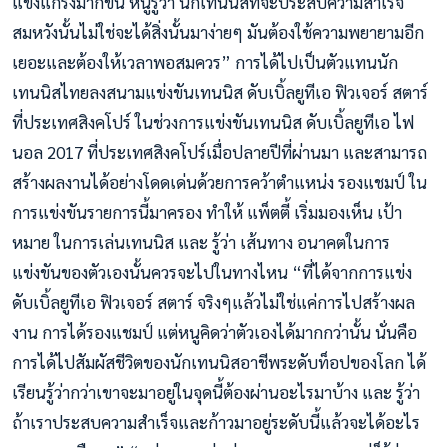
แข็งแกร่งมากขึ้น หนูรู้ว่า นักเทนนิสที่จะประสบความสำเร็จ
สมหวังนั้นไม่ใช่จะได้สิ่งนั้นมาง่ายๆ มันต้องใช้ความพยายามอีก
เยอะและต้องให้เวลาพอสมควร” การได้ไปเป็นตัวแทนนัก
เทนนิสไทยลงสนามแข่งขันเทนนิส ดับเบิ้ลยูทีเอ ฟิวเจอร์ สตาร์
ที่ประเทศสิงคโปร์ ในช่วงการแข่งขันเทนนิส ดับเบิ้ลยูทีเอ ไฟ
นอล 2017 ที่ประเทศสิงคโปร์เมื่อปลายปีที่ผ่านมา และสามารถ
สร้างผลงานได้อย่างโดดเด่นด้วยการคว้าตำแหน่ง รองแชมป์ ใน
การแข่งขันรายการนี้มาครอง ทำให้ แพ็ตตี้ เริ่มมองเห็น เป้า
หมาย ในการเล่นเทนนิส และ รู้ว่า เส้นทาง อนาคตในการ
แข่งขันของตัวเองนั้นควรจะไปในทางไหน “ที่ได้จากการแข่ง
ดับเบิ้ลยูทีเอ ฟิวเจอร์ สตาร์ จริงๆแล้วไม่ใช่แค่การไปสร้างผล
งาน การได้รองแชมป์ แต่หนูคิดว่าตัวเองได้มากกว่านั้น นั่นคือ
การได้ไปสัมผัสชีวิตของนักเทนนิสอาชีพระดับท็อปของโลก ได้
เรียนรู้ว่ากว่าเขาจะมาอยู่ในจุดนี้ต้องผ่านอะไรมาบ้าง และ รู้ว่า
ถ้าเราประสบความสำเร็จและก้าวมาอยู่ระดับนี้แล้วจะได้อะไร