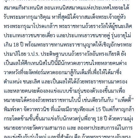
สมาคมกีฬาเทนนิส ลอนเทนนิสสมาคมแห่งประเทศไทยจะได้
รับพระมหากรุณาธิคุณ หาที่สุดมิได้จากสมเด็จพระเจ้าอยู่หัว
ทรงพระกรุณาโปรดเกล้าฯ พระราชทานถ้วยรางวัลให้ผู้ชนะเลิศ
ประเภทเยาวชนชายเดี่ยว และประเภทเยาวชนชายคู่ รุ่นอายุไม่
เกิน 18 ปี พร้อมพระราชทานพระราชานุญาตให้เชิญอักษรพระ
ปรมาภิไธย ว.ป.ร. ประดิษฐานบนถ้วยรางวัลอันทรงเกียรติ ยัง
เป็นผลให้ศึกเทนนิสในปีนี้มีนักหวดเยาวชนไทยหลายคนต่าง
วาดหวังที่จะงัดฟอร์มหวดออกมาสู้กันเต็มที่เพื่อให้ได้มาซึ่ง
ตำแหน่ง ชนะเลิศ และเป็นผลให้ได้ถ้วยพระราชทานมาครอง
และหลายคนจะต้องลงแข่งแบบข้ามรุ่นของตัวเองขึ้นมาเพื่อ
หมายจะได้ครองถ้วยพระราชทานใบนี้ เช่นเดียวกันกับ “แพ็ตตี้”
พิมพ์รดา จัตวาพรวนิช ที่แม้จะมีอายุเพียงแค่ 15 ปีแต่ก็หาญกล้า
กระโดดข้ามขั้นขึ้นมาแข่งกับนักหวดรุ่นพี่อายุ 18 ปี ด้วยความมุ่ง
หมายอยากจะวัดความสามารถ และ ลองหาประสบการณ์ในการ
ลงแข่งขันกับรุ่นใหญ่ และที่สำคัญ คือ ถ้วยพระราชทานอันทรง