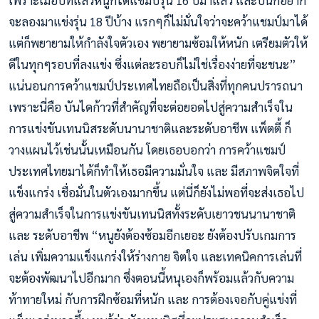
เพราะเมื่อปีที่แล้วหนูก็ได้แชมป์รุ่น 16 ปีมาแล้ว และปีนี้ก็อยาก
จะลองมาแข่งรุ่น 18 ปีบ้าง แรกๆก็ไม่มั่นใจว่าจะคว้าแชมป์มาได้
แต่ก็พยายามให้กำลังใจตัวเอง พยายามซ้อมให้หนัก เตรียมตัวให้
ดีในทุกๆรอบที่ลงแข่ง ซึ่งแต่ละรอบก็ไม่ใช่เรื่องง่ายที่จะชนะ”
แน่นอนการคว้าแชมป์ประเทศไทยถือเป็นสิ่งที่ทุกคนปรารถนา
เพราะนี่คือ บันไดก้าวที่สำคัญที่จะต่อยอดไปสู่ความสำเร็จใน
การแข่งขันเทนนิสระดับนานาชาติและระดับอาชีพ แพ็ตตี้ ก็
วางแผนไว้เช่นนั้นเหมือนกัน โดยเธอบอกว่า การคว้าแชมป์
ประเทศไทยมาได้ก็ทำให้เธอมีความมั่นใจ และ มีสภาพจิตใจที่
แข็งแกร่ง เชื่อมั่นในตัวเองมากขึ้น แต่นี่ก็ยังไม่พอที่จะส่งเธอไป
สู่ความสำเร็จในการแข่งขันเทนนิสทั้งระดับเยาวชนนานาชาติ
และ ระดับอาชีพ “หนูยังต้องซ้อมอีกเยอะ ยังต้องปรับเกมการ
เล่น เพิ่มความแข็งแกร่งให้ร่างกาย จิตใจ และเทคนิคการเล่นที่
จะต้องพัฒนาไปอีกมาก ซึ่งตอนนี้หนุเองก็พร้อมแล้วกับความ
ท้าทายใหม่ กับการฝึกซ้อมที่หนัก และ การต้องเจอกับคู่แข่งที่