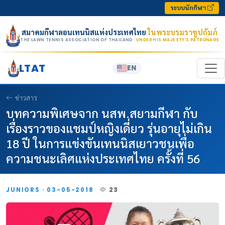
Skip to content
ระบบนักกีฬา
สมาคมกีฬาลอนเทนนิสแห่งประเทศไทย
ในพระบรมราชูปถัมภ์
THE LAWN TENNIS ASSOCIATION OF THAILAND
· UNDER HIS MAJESTY’S PATRONAGE
LTAT
EN
ข่าวสาร
บทความพิเศษจาก นสพ.สยามกีฬา กับ
เรื่องราวของแชมป์หญิงเดี่ยว รุ่นอายุไม่เกิน
18 ปี ในการแข่งขันเทนนิสเยาวชนเพื่อ
ความชนะเลิศแห่งประเทศไทย ครั้งที่ 56
JUNIORS · 03-05-2018
23