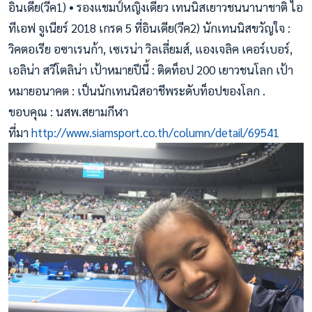
อินเดีย(วีค1) • รองแชมป์หญิงเดี่ยว เทนนิสเยาวชนนานาชาติ ไอ
ทีเอฟ จูเนียร์ 2018 เกรด 5 ที่อินเดีย(วีค2) นักเทนนิสขวัญใจ :
วิคตอเรีย อซาเรนก้า, เซเรน่า วิลเลี่ยมส์, แองเจลิค เคอร์เบอร์,
เอลิน่า สวีโตลิน่า เป้าหมายปีนี้ : ติดท็อป 200 เยาวชนโลก เป้า
หมายอนาคต : เป็นนักเทนนิสอาชีพระดับท็อปของโลก .
ขอบคุณ : นสพ.สยามกีฬา
ที่มา
http://www.siamsport.co.th/column/detail/69541