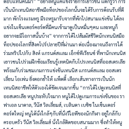
ตอบแทนคืนมา” “อย่างหนูแค่แข่งรายการเยาวชน แต่ก็รู้ว่า การ
เป็นนักเทนนิสอาชีพมือท็อปของโลกนั้นจะได้รับการต้อนรับที่ดี
มาก พักโรงแรมหรู มีรถหรูมารับจากที่พักไปสนามแข่งขัน ได้ลง
แข่งในเซ็นเตอร์คอร์ตที่มีคนเข้ามาดูเป็นหมื่นๆคน และหนูก็
อยากจะมีโอกาสนั้นบ้าง” จากการได้ไปสัมผัสชีวิตนักเทนนิสมือ
ท็อปของโลกที่สิงคโปร์ปลายปีที่ผ่านมา ต่อเนื่องมาจนถึงการได้
ร่วมทริปไปกับ สิงห์ แกรนด์สแลม เอ็กซ์พีเรียนซ์ ที่พานักเทนนิส
เยาวชนไปร่วมฝึกซ้อมเรียนรู้เทคนิคกับโปรเทนนิสที่ออสเตรเลีย
พร้อมกับร่วมชมเกมการแข่งขันเทนนิส แกรนด์สแลม ออสเตร
เลี่ยน โอเพ่น ยิ่งตอกย้ำให้ แพ็ตตี้ เลือกเส้นทางการเป็นนัก
เทนนิสอาชีพให้ตัวเองได้ชัดเจนมากขึ้น “การได้ไปดูเทนนิสที่
ออสเตรเลีย หนูประทับใจมาก หนูได้ไปดูเกมการแข่งขันของ รา
ฟาเอล นาดาล, วีนัส วิลเลี่ยมส์, เบลินดา เบซิซ ในเซ็นเตอร์
คอร์ตใหญ่ หนูได้นั่งใกล้ๆกับที่นั่งวีไอพีของนักกีฬา อยู่ใกล้กับ
ครอบครัว วีนัส วิลเลี่ยมส์ นั่งใกล้ติดขอบสนามมาก ซึ่งทำให้หนู