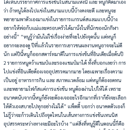
ได้เห็นบรรยากาศการแข่งขันในสนามแห่งนี้ และ หนูก็คิดมาเอง
ว่า ถ้าหนูได้ลงไปแข่งในสนามแบบนี้บ้างคงจะดี และหนูจะ
พยายามพาตัวเองมาแข่งในรายการแกรนด์สแลมแบบนี้บ้าง
อยากให้พ่อกับแม่และครอบครัวได้มานั่งในที่นักของนักกีฬา
อย่างนี้” “หนูรู้ว่ามันไม่ใช่เรื่องง่ายที่จะไปยังจุดนั้น แต่หนูก็
อยากจะลองดู ปีที่แล้วในรายการเยาวชนผลงานหนูอาจจะไม่ดี
นัก แต่ปีนี้หนูก็ออกสตาร์ทมาดีในการแข่งขันที่อินเดียเมื่อต้นปี
2 รายการหนูคว้าแชมป์และรองแชมป์มาได้ ทั้งที่บอกเลยว่า การ
ไปแข่งที่อินเดียต้องเจออุปสรรคมากมาย โดยเฉพาะเรื่องความ
เป็นอยู่ อาหารการกิน และ สภาพแวดล้อม แต่หนูก็ต้องอดทน
และพยายามโฟกัสแค่การแข่งขัน หนูต้องผ่านไปให้ได้ เพราะ
อนาคตนับจากนี้หนูก็ยังจะต้องเจออะไรอีกมากที่เราก็ยังจะเลือก
ให้ตัวเองสบายไปทุกอย่างไม่ได้” แพ็ตตี้ บอกว่า อนาคตตัวเองก็
ไม่รู้ว่าจะก้าวเดินไปถึงจุดไหนในเส้นทางการแข่งขันเทนนิส
อุปสรรคระหว่างทางจะมีอะไรบ้าง “แต่สิ่งที่หนูรู้ดีในตอนนี้ก็คือ