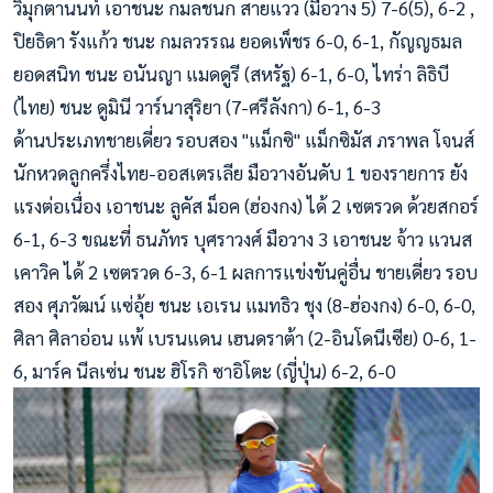
วิมุกตานนท์ เอาชนะ กมลชนก สายแวว (มือวาง 5) 7-6(5), 6-2 ,
ปิยธิดา รังแก้ว ชนะ กมลวรรณ ยอดเพ็ชร 6-0, 6-1, กัญญธมล
ยอดสนิท ชนะ อนันญา แมดดูรี (สหรัฐ) 6-1, 6-0, ไทร่า ลิธิบี
(ไทย) ชนะ ดูมินี วาร์นาสุริยา (7-ศรีลังกา) 6-1, 6-3
ด้านประเภทชายเดี่ยว รอบสอง "แม็กซิ" แม็กซิมัส ภราพล โจนส์
นักหวดลูกครึ่งไทย-ออสเตรเลีย มือวางอันดับ 1 ของรายการ ยัง
แรงต่อเนื่อง เอาชนะ ลูคัส ม็อค (ฮ่องกง) ได้ 2 เซตรวด ด้วยสกอร์
6-1, 6-3 ขณะที่ ธนภัทร บุศราวงศ์ มือวาง 3 เอาชนะ จ้าว แวนส
เคาวิค ได้ 2 เซตรวด 6-3, 6-1 ผลการแข่งขันคู่อื่น ชายเดี่ยว รอบ
สอง ศุภวัฒน์ แซ่อุ้ย ชนะ เอเรน แมทธิว ชุง (8-ฮ่องกง) 6-0, 6-0,
ศิลา ศิลาอ่อน แพ้ เบรนแดน เฮนดราต้า (2-อินโดนีเซีย) 0-6, 1-
6, มาร์ค นีลเซ่น ชนะ ฮิโรกิ ซาอิโตะ (ญี่ปุ่น) 6-2, 6-0