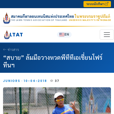
Skip to content
ระบบนักกีฬา
สมาคมกีฬาลอนเทนนิสแห่งประเทศไทย
ในพระบรมราชูปถัมภ์
THE LAWN TENNIS ASSOCIATION OF THAILAND
· UNDER HIS MAJESTY’S PATRONAGE
LTAT
EN
ข่าวสาร
“สบาย” ล้มมือวางหวดพีทีทีเอเชี่ยนโฟร์
ทีนฯ
JUNIORS · 10-04-2018
37