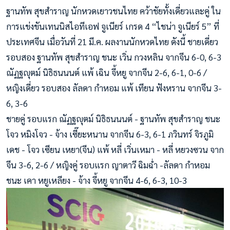
ฐานทัพ สุขสำราญ นักหวดเยาวชนไทย คว้าชัยทั้งเดี่ยวและคู่ ใน
การแข่งขันเทนนิสไอทีเอฟ จูเนียร์ เกรด 4 “ไชน่า จูเนียร์ 5” ที่
ประเทศจีน เมื่อวันที่ 21 มี.ค. ผลงานนักหวดไทย ดังนี้ ชายเดี่ยว
รอบสอง ฐานทัพ สุขสำราญ ชนะ เวิ่น กวงหลิน จากจีน 6-0, 6-3
ณัฏฐญุตม์ นิธิธนนนต์ แพ้ เฉิน จี้หยู จากจีน 2-6, 6-1, 0-6 /
หญิงเดี่ยว รอบสอง ลัลดา กำหอม แพ้ เทียน ฟังหราน จากจีน 3-
6, 3-6
ชายคู่ รอบแรก ณัฏฐญุตม์ นิธิธนนนต์ - ฐานทัพ สุขสำราญ ชนะ
โจว หมิงโจว - จ้าง เซี๊ยะหนาน จากจีน 6-3, 6-1 ภวินทร์ จิรภูมิ
เดช - โจว เซียน เหยา(จีน) แพ้ หลี่ เวิ่นเหมา - หลี่ หยวงซวน จาก
จีน 3-6, 2-6 / หญิงคู่ รอบแรก ญาตาวี ฉิมฉ่ำ -ลัลดา กำหอม
ชนะ เคา หยูเหลียง - จ้าง จี้หยู จากจีน 4-6, 6-3, 10-3