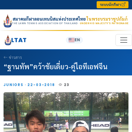
Skip to content
ระบบนักกีฬา
สมาคมกีฬาลอนเทนนิสแห่งประเทศไทย
ในพระบรมราชูปถัมภ์
THE LAWN TENNIS ASSOCIATION OF THAILAND
· UNDER HIS MAJESTY’S PATRONAGE
LTAT
EN
ข่าวสาร
“ฐานทัพ”คว้าชัยเดี่ยว-คู่ไอทีเอฟจีน
JUNIORS · 22-03-2018
23