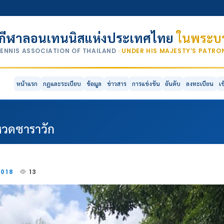
กีฬาลอนเทนนิสแห่งประเทศไทย
ในพระบร
TENNIS ASSOCIATION OF THAILAND
· UNDER HIS MAJESTY’S PATR
หน้าแรก
กฎและระเบียบ
ข้อมูล
ข่าวสาร
การแข่งขัน
อันดับ
ลงทะเบียน
เ
่หวดซาราวัก
2018
13