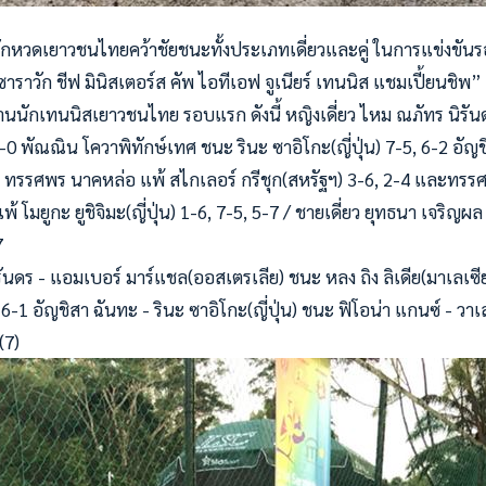
นักหวดเยาวชนไทยคว้าชัยชนะทั้งประเภทเดี่ยวและคู่ ในการแข่งขัน
“ซาราวัก ชีฟ มินิสเตอร์ส คัพ ไอทีเอฟ จูเนียร์ เทนนิส แชมเปี้ยนชิพ
ลงานนักเทนนิสเยาวชนไทย รอบแรก ดังนี้ หญิงเดี่ยว ไหม ณภัทร นิรัน
-0 พัณณิน โควาพิทักษ์เทศ ชนะ รินะ ซาอิโกะ(ญี่ปุ่น) 7-5, 6-2 อัญชิ
6 ทรร
ศพร นาคหล่อ แพ้ สไกเลอร์ กรีชุก(สหรัฐฯ) 3-6, 2-4 และท
 โมยูกะ ยูชิจิมะ(ญี่ปุ่น) 1-6, 7-5, 5-7 / ชายเดี่ยว ยุทธนา เจริญผล
7
รันดร - แอมเบอร์ มาร์แชล(ออสเตรเลีย) ชนะ หลง ถิง ลิเดีย(มาเลเซี
6-1 อัญชิสา ฉันทะ - รินะ ซาอิโกะ(ญี่ปุ่น) ชนะ ฟิโอน่า แกนซ์ - วาเ
(7)