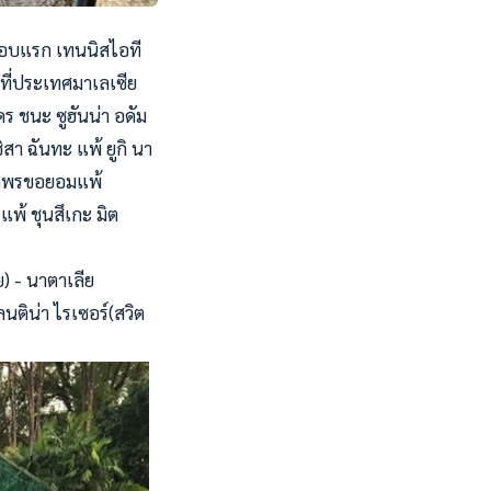
รอบแรก เทนนิสไอที
” ที่ประเทศมาเลเซีย
ดร ชนะ ซูฮันน่า อดัม
สา ฉันทะ แพ้ ยูกิ นา
รรศพรขอยอมแพ้
 แพ้ ชุนสึเกะ มิต
ย) - นาตาเลีย
ลนติน่า ไรเซอร์(สวิต