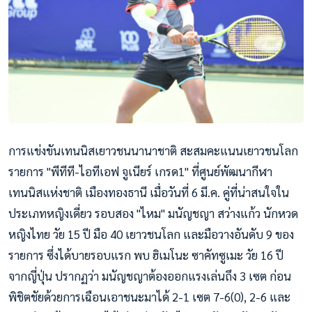
การแข่งขันเทนนิสเยาวชนนานาชาติ สะสมคะแนนเยาวชนโลก
รายการ "พีทีที-ไอทีเอฟ จูเนียร์ เกรด1" ที่ศูนย์พัฒนากีฬา
เทนนิสแห่งชาติ เมืองทองธานี เมื่อวันที่ 6 มี.ค. คู่ที่น่าสนใจใน
ประเภทหญิงเดี่ยว รอบสอง "ไหม" มนัญชญา สว่างแก้ว นักหวด
หญิงไทย วัย 15 ปี มือ 40 เยาวชนโลก และมือวางอันดับ 9 ของ
รายการ ซึ่งได้บายรอบแรก พบ ฮิเมโนะ ซาคัทซูเมะ วัย 16 ปี
จากญี่ปุ่น ปรากฏว่า มนัญชญาต้องออกแรงเล่นถึง 3 เซต ก่อน
พิชิตชัยด้วยการเฉือนเอาชนะมาได้ 2-1 เ
ซต 7-6(0), 2-6 และ