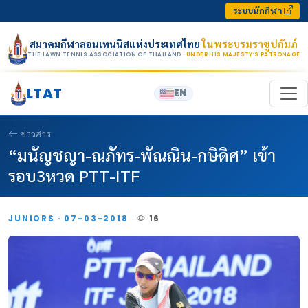
Skip to content
ระบบนักกีฬา
สมาคมกีฬาลอนเทนนิสแห่งประเทศไทย
ในพระบรมราชูปถัมภ์
THE LAWN TENNIS ASSOCIATION OF THAILAND
· UNDER HIS MAJESTY’S PATRONAGE
LTAT
EN
ข่าวสาร
“มนัญชญา-ณภัทร-พัณณิน-กษิดิศ” เข้า
รอบ3หวด PTT-ITF
JUNIORS · 07-03-2018
16