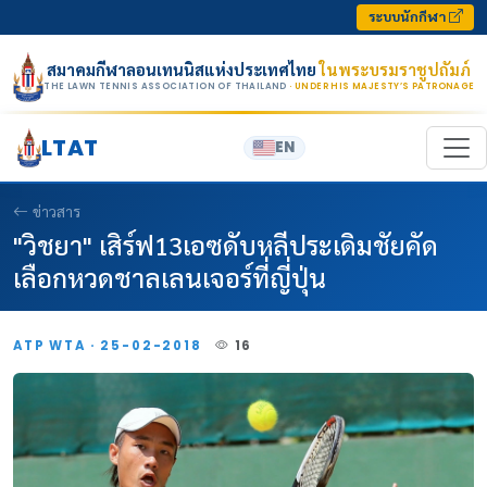
Skip to content
ระบบนักกีฬา
สมาคมกีฬาลอนเทนนิสแห่งประเทศไทย
ในพระบรมราชูปถัมภ์
THE LAWN TENNIS ASSOCIATION OF THAILAND
· UNDER HIS MAJESTY’S PATRONAGE
LTAT
EN
ข่าวสาร
"วิชยา" เสิร์ฟ13เอซดับหลีประเดิมชัยคัด
เลือกหวดชาลเลนเจอร์ที่ญี่ปุ่น
ATP WTA · 25-02-2018
16