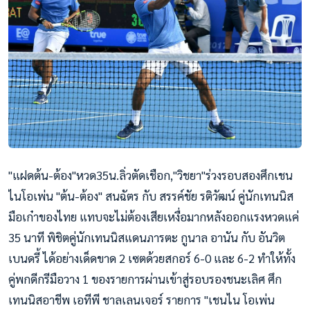
"แฝดต้น-ต้อง"หวด35น.ลิ่วตั
ดเชือก,"วิชยา"ร่วงรอบสองศึ
กเชน
ไนโอเพ่น "ต้น-ต้อง" สนฉัตร กับ สรรค์ชัย รติวัฒน์ คู่นักเทนนิส
มือเก๋าของไทย แทบจะไม่ต้องเสียเหงื่อมากห
ลังออกแรงหวดแค่
35 นาที พิชิตคู่นักเทนนิสแดนภารตะ กูนาล อานัน กับ อันวิต
เบนดรี้ ได้อย่างเด็ดขาด 2 เซตด้วยสกอร์ 6-0 และ 6-2 ทำให้ทั้ง
คู่พกดีกรีมือวาง 1 ของรายการผ่านเข้าสู่รอบรอง
ชนะเลิศ ศึก
เทนนิสอาชีพ เอทีพี ชาลเลนเจอร์ รายการ "เชนไน โอเพ่น