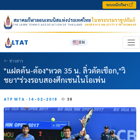
Skip to content
ระบบนักกีฬา
สมาคมกีฬาลอนเทนนิสแห่งประเทศไทย
ในพระบรมราชูปถัมภ์
THE LAWN TENNIS ASSOCIATION OF THAILAND
· UNDER HIS MAJESTY’S PATRONAGE
LTAT
EN
ข่าวสาร
"แฝดต้น-ต้อง"หวด 35 น. ลิ่วตัดเชือก,"วิ
ชยา"ร่วงรอบสองศึกเชนไนโอเพ่น
ATP WTA · 14-02-2018
38