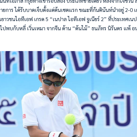
ตินันท์โอภาส กรุยทางเข้ารอบสอง ประเภทชายเดี่ยว หลังจากไจชวิน ส
รายการ ได้รับบาดเจ็บตั้งแต่ต้นเซตแรก ขณะที่กันตินันท์นำอยู่ 2-
ยาวชนไอทีเอฟ เกรด 5 “เนปาล ไอทีเอฟ จูเนียร์ 2” ที่ประเทศเนปาล 
ไปพบกับหลี่ เวิ่นเหมา จากจีน ด้าน “ต้นไม้” ธนภัทร นิรันดร แพ้ อ