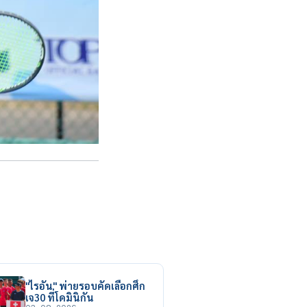
"ไรอัน" พ่ายรอบคัดเลือกศึก
เจ30 ที่โดมินิกัน