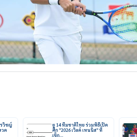
รวิชญ์
ยู 14 ทีมชาติไทย ร่วมพิธีเปิด
ยหวด
ศึก "2026 เวิลด์ เทนนิส" ที่
เช็ก…