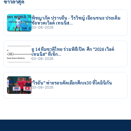
ข่าวล่าสุด
พิชญาภัค ปราบจีน - วีรวิชญ์ เฉือนชนะ ประเดิม
ชัยหวดเวิลด์ เทนนิส…
03-08-2026
ยู 14 ทีมชาติไทย ร่วมพิธีเปิด ศึก "2026 เวิลด์
เทนนิส" ที่เช็ก…
03-08-2026
"ไรอัน" พ่ายรอบคัดเลือกศึกเจ30 ที่โดมินิกัน
03-08-2026