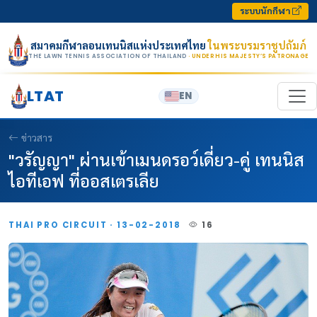
Skip to content
ระบบนักกีฬา
สมาคมกีฬาลอนเทนนิสแห่งประเทศไทย
ในพระบรมราชูปถัมภ์
THE LAWN TENNIS ASSOCIATION OF THAILAND
· UNDER HIS MAJESTY’S PATRONAGE
LTAT
EN
ข่าวสาร
"วรัญญา" ผ่านเข้าเมนดรอว์เดี่ยว-คู่ เทนนิส
ไอทีเอฟ ที่ออสเตรเลีย
THAI PRO CIRCUIT · 13-02-2018
16