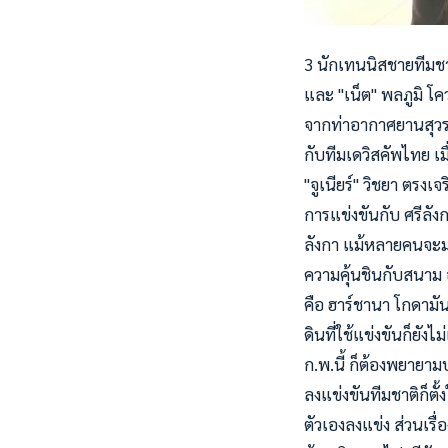
3 นักเทนนิสชายทีมชาต
และ "เน็ต" พลภูมิ โค
จากท่าอากาศยานสุวร
กับทีมเดวิสคัพไทย เมื่
"จูเนียร์" วิชยา ตรง
การแข่งขันกับ ศรีลัง
ลังกา แม้หลายคนจะมอง
ความคุ้นชินกับสนาม
คือ ฮาร์ชานา โกดามัน
ดินที่ใช้แข่งขันก็ยั
ก.พ.นี้ ก็ต้องพยายามป
ลงแข่งขันทีมชาติก็ตั้
ตัวเองลงแข่ง ส่วนเร