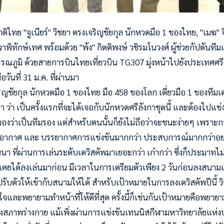
ิไทย "จูเนียร์" วิชยา ตรงเจริญชัยกุล นักหวดมือ 1 ของไทย, "เมฆ" จิ
วาพิทักษ์เทศ พร้อมด้วย "พ้ง" กิตติพงษ์ วชิรมโนวงศ์ ผู้ช่วยกัปตันที
รณภูมิ ด้วยสายการบินไทยเที่ยวบิน TG307 มุ่งหน้าไปยังประเทศศ
อวันที่ 31 ม.ค. ที่ผ่านมา
เจริญชัยกุล นักหวดมือ 1 ของไทย มือ 458 ของโลก เดี่ยวมือ 1 ของทีมเ
กา ว่า เป็นครั้งแรกที่จะได้เจอกับนักหวดศรีลังกาชุดนี้ และต้องไปแข
ว่าเป็นทีมรอง แต่สำหรับตนนั้นก็ยังไม่ถือว่าจะชนะง่ายๆ เพราะการไ
 อากาศ และ บรรยากาศการแข่งขันมากกว่า ประสบการณ์มากกว่าอย่า
นา ที่ผ่านการเล่นระดับเดวิสคัพมาเยอะกว่า เก๋ากว่า ซึ่งก็ประมาทไม
งไม่เคยได้ลงเล่นมาก่อน มีเวลาในการเตรียมตัวเพียง 2 วันก่อนลงสนามแข
รับตัวให้เข้ากับสนามให้ได้ สำหรับเป้าหมายในการลงเดวิสคัพปีนี้ วิชย
งใจและพยายามทำหน้าที่ให้ดีที่สุด ครั้งนี้ก็เช่นกันเป้าหมายคือพยายา
ื่องสภาพร่างกาย แม้เพิ่งผ่านการแข่งขันเทนนิสกีฬามหาวิทยาลัยแ