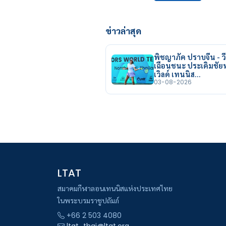
ข่าวล่าสุด
พิชญาภัค ปราบจีน - วี
เฉือนชนะ ประเดิมชั
เวิลด์ เทนนิส…
03-08-2026
LTAT
สมาคมกีฬาลอนเทนนิสแห่งประเทศไทย
ในพระบรมราชูปถัมภ์
+66 2 503 4080