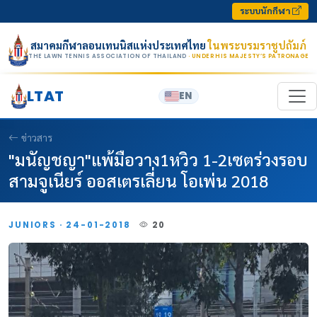
Skip to content
ระบบนักกีฬา
สมาคมกีฬาลอนเทนนิสแห่งประเทศไทย
ในพระบรมราชูปถัมภ์
THE LAWN TENNIS ASSOCIATION OF THAILAND
· UNDER HIS MAJESTY’S PATRONAGE
LTAT
EN
ข่าวสาร
"มนัญชญา"แพ้มือวาง1หวิว 1-2เซตร่วงรอบ
สามจูเนียร์ ออสเตรเลี่ยน โอเพ่น 2018
JUNIORS · 24-01-2018
20