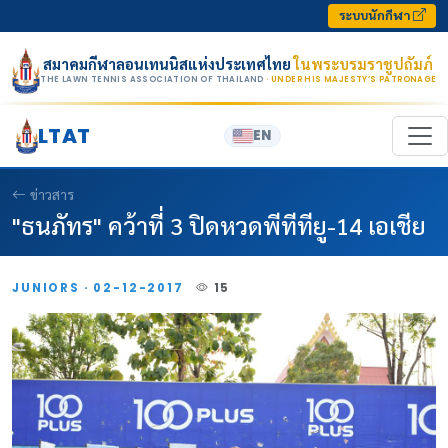
Skip to content
ระบบนักกีฬา
สมาคมกีฬาลอนเทนนิสแห่งประเทศไทย
ในพระบรมราชูปถัมภ์
THE LAWN TENNIS ASSOCIATION OF THAILAND
· UNDER HIS MAJESTY’S PATRONAGE
LTAT
EN
ข่าวสาร
"ธนภัทร" คว้าที่ 3 ปิดหวดพีทีทียู-14 เอเชีย
JUNIORS · 02-12-2017
15