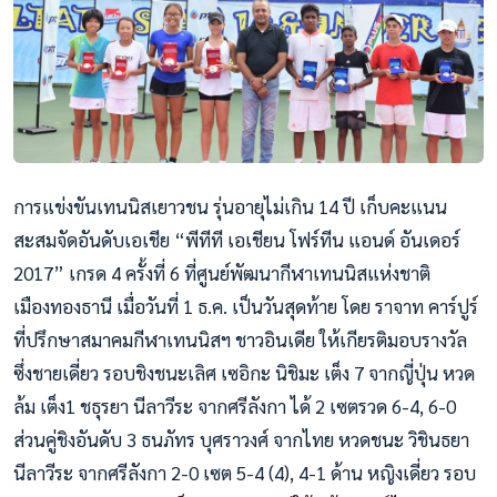
การแข่งขันเทนนิสเยาวชน รุ่นอายุไม่เกิน 14 ปี เก็บคะแนน
สะสมจัดอันดับเอเชีย “พีทีที เอเชียน โฟร์ทีน แอนด์ อันเดอร์
2017” เกรด 4 ครั้งที่ 6 ที่ศูนย์พัฒนากีฬาเทนนิสแห่งชาติ
เมืองทองธานี เมื่อวันที่ 1 ธ.ค. เป็นวันสุดท้าย โดย ราจาท คาร์ปูร์
ที่ปรึกษาสมาคมกีฬาเทนนิสฯ ชาวอินเดีย ให้เกียรติมอบรางวัล
ซึ่งชายเดี่ยว รอบชิงชนะเลิศ เซอิกะ นิชิมะ เต็ง 7 จากญี่ปุ่น หวด
ล้ม เต็ง1 ชธุรยา นีลาวีระ จากศรีลังกา ได้ 2 เซตรวด 6-4, 6-0
ส่วนคู่ชิงอันดับ 3 ธนภัทร บุศราวงศ์ จากไทย หวดชนะ วิชินธยา
นีลาวีระ จากศรีลังกา 2-0 เซต 5-4 (4), 4-1 ด้าน หญิงเดี่ยว รอบ