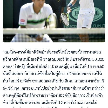
"สนฉัตร-สรรค์ชัย รติวัฒน์" ต้องขอรีไทร์เซตสองในการลงดวล
แร็กเกตศึกเทนนิสเอทีพี ชาลเลนเจอร์ ชิงเงินรางวัลรวม 50,000
ดอลลาร์สหรัฐ ที่เมืองโตโยต้า ประเทศญี่ปุ่น เมื่อวันที่ 15 พ.ย.60
นัดนี้ สนฉัตร กับ สรรค์ชัย ซึ่งเป็นคู่มือวาง 2 ของรายการ แพ้ให้
กับ โอมาร์ ยาซิก้า จากออสเตรเลีย กับ อีเดน เลสเฮม จากฮังการี
6-7(4) ret. ตกรอบแรกไปอย่างน่าเสียดาย "ต้น"สนฉัตร กล่าวว่า
สาเหตุที่ต้องรีไทร์ก็เพราะว่า "ต้อง"สรรค์ชัย มีอาการเจ็บข้อเท
้า
ซ้าย ที่เกิดขึ้นระหว่างซ้อมเมื่อวันที่ 12 พ.ย.ที่ผ่านมา และไม่