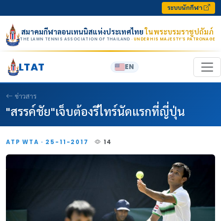
Skip to content
ระบบนักกีฬา
สมาคมกีฬาลอนเทนนิสแห่งประเทศไทย
ในพระบรมราชูปถัมภ์
THE LAWN TENNIS ASSOCIATION OF THAILAND
· UNDER HIS MAJESTY’S PATRONAGE
LTAT
EN
ข่าวสาร
"สรรค์ชัย"เจ็บต้องรีไทร์นัดแรกที่ญี่ปุ่น
ATP WTA · 25-11-2017
14