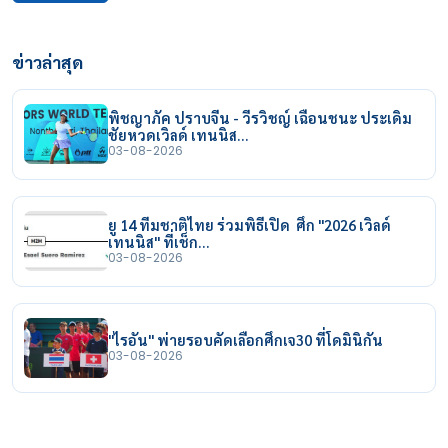
ข่าวล่าสุด
พิชญาภัค ปราบจีน - วีรวิชญ์ เฉือนชนะ ประเดิม
ชัยหวดเวิลด์ เทนนิส…
03-08-2026
ยู 14 ทีมชาติไทย ร่วมพิธีเปิด ศึก "2026 เวิลด์
เทนนิส" ที่เช็ก…
03-08-2026
"ไรอัน" พ่ายรอบคัดเลือกศึกเจ30 ที่โดมินิกัน
03-08-2026