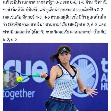
แพ้ เอมิน่า เบกตาส จากสหรัฐฯ 0-2 เซต 0-6, 1-6 ด้าน "อีฟ" ณิ
ชาต์ เลิศพิทักษ์สินชัย แพ้ จูเลียน่า ออลมอส จากเม็กซิโก 0-2
เซตเช่นกัน ที่สกอร์ 4-6, 4-6 ส่วนผลคู่อื่น เวโรนิก้า คูเดอร์เมโต
ว่า (รัสเซีย) ชนะ ซาบริน่า ซานตามาเรีย (สหรัฐฯ) 6-2, 6-3 และ
ฟานนี่ สตอลล่าร์ (ฮังการี) ชนะ วิคตอเรีย คาเมนสกาย่า (รัสเซีย)
6-2, 6-2