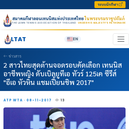
Skip to content
ระบบนักกีฬา
สมาคมกีฬาลอนเทนนิสแห่งประเทศไทย
ในพระบรมราชูปถัมภ์
THE LAWN TENNIS ASSOCIATION OF THAILAND
· UNDER HIS MAJESTY’S PATRONAGE
LTAT
EN
ข่าวสาร
2 สาวไทยสุดต้านจอดรอบคัดเลือก เทนนิส
อาชีพหญิง ดับเบิลยูทีเอ ทัวร์ 125เค ซีรีส์
"อีเอ หัวหิน แชมเปี้ยนชิพ 2017"
ATP WTA · 08-11-2017
13