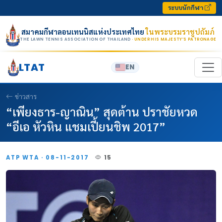
Skip to content
ระบบนักกีฬา
สมาคมกีฬาลอนเทนนิสแห่งประเทศไทย
ในพระบรมราชูปถัมภ์
THE LAWN TENNIS ASSOCIATION OF THAILAND
· UNDER HIS MAJESTY’S PATRONAGE
LTAT
EN
ข่าวสาร
“เพียงธาร-ญาณิน” สุดต้าน ปราชัยหวด
“อีเอ หัวหิน แชมเปี้ยนชิพ 2017”
ATP WTA · 08-11-2017
15