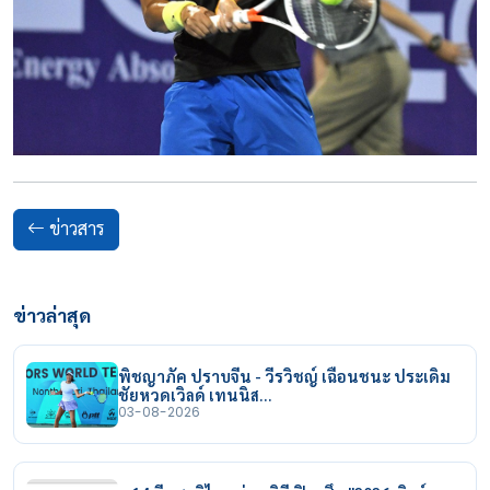
ข่าวสาร
ข่าวล่าสุด
พิชญาภัค ปราบจีน - วีรวิชญ์ เฉือนชนะ ประเดิม
ชัยหวดเวิลด์ เทนนิส…
03-08-2026