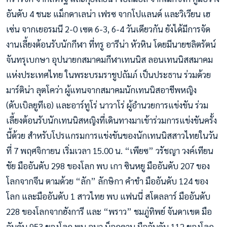
อันดับ 4 ชนะ แม็กดาเลน่า เฟรซ จากโปแลนด์ และวิเวียน เฮ
เซ่น จากเยอรมนี 2-0 เซต 6-3, 6-4 วันเดียวกัน ยังได้มีการจัด
งานเลี้ยงต้อนรับนักกีฬา ที่ทรู อารีน่า หัวหิน โดยมีนายชลิตรัตน์
จันทรุเบกษา อุปนายกสมาคมกีฬาเทนนิส ลอนเทนนิสสมาคม
แห่งประเทศไทย ในพระบรมราชูปถัมภ์ เป็นประธาน ร่วมด้วย
มาร์ติน่า ลุตโคว่า ผู้แทนจากสมาคมนักเทนนิสอาชีพหญิง
(ดับเบิลยูทีเอ) และอาร์ทูโร่ นาวาโร่ ผู้อำนวยการแข่งขัน ร่วม
เลี้ยงต้อนรับนักเทนนิสหญิงที่เดินทางมาเข้าร่วมการแข่งขันครั้ง
นี้ด้วย สำหรับโปรแกรมการแข่งขันของนักเทนนิสสาวไทยในวัน
ที่ 7 พฤศจิกายน เริ่มเวลา 15.00 น. “เพียซ” วรัชญา วงค์เทียน
ชัย มืออันดับ 298 ของโลก พบ เกา ซินหยู มืออันดับ 207 ของ
โลกจากจีน ตามด้วย “ลัก” ลักษิกา คำขำ มืออันดับ 124 ของ
โลก และมืออันดับ 1 สาวไทย พบ แฟนนี่ สโตลลาร์ มืออันดับ
228 ของโลกจากฮังการี และ “พราว” ชมภู่ทิพย์ จันดาเขต มือ
อันดับ 953 ของโลก พบ อนา บ็อกดาน มืออันดับ 112 ของโลก