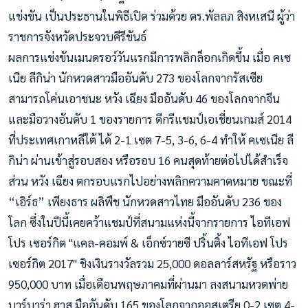
แข่งขัน เป็นประธานใ
นพิธีเปิด ร่วมด้วย ดร.พัลลภ สิงหเสนี ผู้ว่า
ราชการจังหวัดประจวบคีรีขันธ์
ผลการแข่งขันเมนดรอว์วันแรกมีการพลิกล็อกเกิดขึ้น เมื่อ คเซ
เนีย ลีกิน่า นักหวดสาวมืออันดับ 273 ของโลกจากรัสเซีย
สามารถโค่นเอาชนะ หวัง เฉียง มืออันดับ 46 ของโลกจากจีน
และมือวางอันดับ 1 ของรายการ ดีกรีแชมป์เอเชี่ยนเกมส์ 2014
ที่ประเทศเกาหลีใต้ ได้ 2-1 เซต 7-5, 3-6, 6-4 ทำให้ คเซเนีย ลี
กิน่า ผ่านเข้าสู่รอบสอง หรือรอบ 16 คนสุดท้ายต่อไปได้สำเร็จ
ส่วน หวัง เฉียง ตกรอบแรกไปอย่างพลิกความคาดหมาย ขณะที่
“เอิร์ธ” เพียงธาร ผลิพืช นักหวดสาวไทย มืออันดับ 236 ของ
โลก ซึ่งในปีนี้เคยคว้าแชมป์ที่สนามแห่งนี้จากรายการ ไอทีเอฟ
โปร เซอร์กิต "แคล-คอมพ์ & เอ็กซ์วายซี ปริ้นติ้ง ไอทีเอฟ โปร
เซอร์กิต 2017" ชิงเงินรางวัลรวม 25,000 ดอลลาร์สหรัฐ หรือราว
950,000 บาท เมื่อเดือนพฤษภาคมที่ผ่านมา ลงสนามหวดพ่าย
บาร์บาร่า ฮาส มืออันดับ 165 ของโลกจากออสเตรีย 0-2 เซต 4-