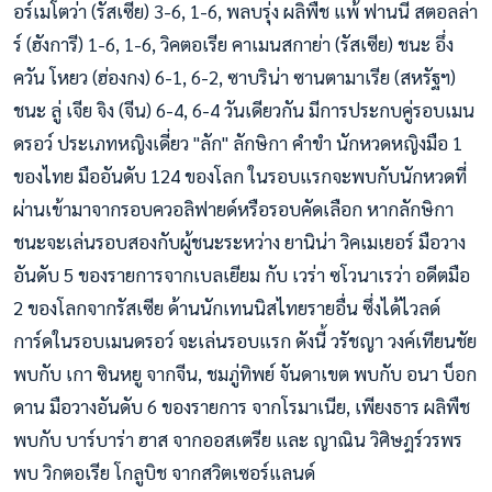
อร์เมโตว่า (รัสเซีย) 3-6, 1-6, พลบรุ่ง ผลิพืช แพ้ ฟานนี่ สตอลล่า
ร์ (ฮังการี) 1-6, 1-6, วิคตอเรีย คาเมนสกาย่า (รัสเซีย) ชนะ อึ่ง
ควัน โหยว (ฮ่องกง) 6-1, 6-2, ซาบริน่า ซานตามาเรีย (สหรัฐฯ)
ชนะ ลู่ เจีย จิง (จีน) 6-4, 6-4 วันเดียวกัน มีการประกบคู่รอบเมน
ดรอว์ ประเภทหญิงเดี่ยว "ลัก" ลักษิกา คำขำ นักหวดหญิงมือ 1
ของไทย มืออันดับ 124 ของโลก ในรอบแรกจะพบกับนักหวดที่
ผ่านเข้ามาจากรอบควอลิฟายด์หรือรอบคัดเลือก หากลักษิกา
ชนะจะเล่นรอบสองกับผู้ชนะระหว่าง ยานิน่า วิคเมเยอร์ มือวาง
อันดับ 5 ของรายการจากเบลเยียม กับ เวร่า ซโวนาเรว่า อดีตมือ
2 ของโลกจากรัสเซีย ด้านนักเทนนิสไทยรายอื่น ซึ่งได้ไวลด์
การ์ดในรอบเมนดรอว์ จะเล่นรอบแรก ดังนี้ วรัชญา วงค์เทียนชัย
พบกับ เกา ซินหยู จากจีน, ชมภู่ทิพย์ จันดาเขต พบกับ อนา บ็อก
ดาน มือวางอันดับ 6 ของรายการ จากโรมาเนีย, เพียงธาร ผลิพืช
พบกับ บาร์บาร่า ฮาส จากออสเตรีย และ ญาณิน วิศิษฎร์วรพร
พบ วิกตอเรีย โกลูบิช จากสวิตเซอร์แลนด์