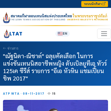
Skip to content
ระบบนักกีฬา
สมาคมกีฬาลอนเทนนิสแห่งประเทศไทย
ในพระบรมราชูปถัมภ์
THE LAWN TENNIS ASSOCIATION OF THAILAND
· UNDER HIS MAJESTY’S PATRONAGE
LTAT
EN
ข่าวสาร
"ณัฐนิดา-ณิชาต์" ฉลุยคัดเลือก ในการ
แข่งขันเทนนิสอาชีพหญิง ดับเบิลยูทีเอ ทัวร์
125เค ซีรีส์ รายการ "อีเอ หัวหิน แชมเปี้ยน
ชิพ 2017"
ATP WTA · 08-11-2017
15