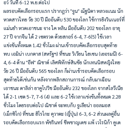
อ
ว์ วันที่ 6-12 พ.ย.ต่อไป
ผลรอบคัดเลือกรอบแรก ปรากฎว่า "จูน" ณัฐนิดา หลวงแนม นัก
หวดสาวไทย วัย 30 ปี มืออันดับ 530 ของโลก ใช้การยิงวินเนอร์ที่
แม่นยำ หวดเอาชนะ จาง ไค หลิน มืออันดับ 202 ของโลก อายุ
27 ปี จากจีน ได้ 2 เซตรวด ด้วยสกอร์ 6-4, 7-6(5) ใช้เวลา
แข่งขันทั้งหมด 1.42 ชั่วโมง ผ่านเข้ารอบคัดเลือกรอบสุดท้าย
พบ เอมิน่า เบกตาส (สหรัฐฯ) ที่ชนะ วิเวียน ไฮเซน (เยอรมนี) 6-
4, 6-4 ด้าน "อีฟ" ณิชาต์ เลิศพิทักษ์สินชัย นักเทนนิสหญิงไทย
วัย 26 ปี มืออันดับ 565 ของโลก ก็ผ่านเข้ารอบคัดเลือกรอบ
สุดท้ายได้เช่นกัน หลังจากพลิกสถานการณ์ กลับมาเฉือน
เอาชนะ ดาลิล่า ยาคูโปวิช มืออันดับ 232 ของโลก จากสโลวีเนีย
ได้ 2-1 เซต 5-7, 7-6 (4) และ 6-2 ใช้เวลาแข่งขันทั้งหมด 2.28
ชั่วโมง โดยรอบต่อไป ณิชาต์ จะพบกับ จูเลียน่า ออลมอส
(เม็กซิโก) ที่ชนะ ฮิโรโกะ คุวาตะ (ญี่ปุ่น) 6-3, 6-2 ส่วนผลคู่อื่น
รอบคัดเลือกรอบแรก พัชรินทร์ ชีพชาญเดช แพ้ เวโรนิก้า คูเด