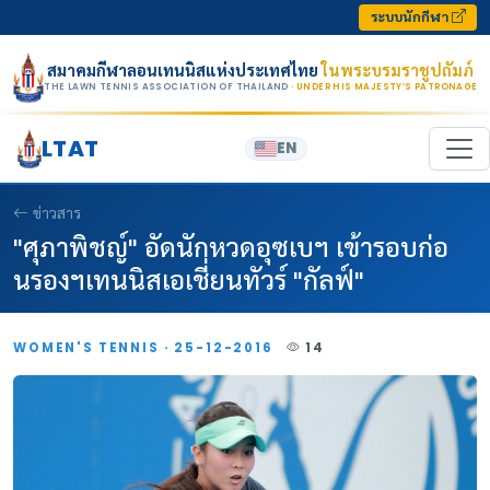
Skip to content
ระบบนักกีฬา
สมาคมกีฬาลอนเทนนิสแห่งประเทศไทย
ในพระบรมราชูปถัมภ์
THE LAWN TENNIS ASSOCIATION OF THAILAND
· UNDER HIS MAJESTY’S PATRONAGE
LTAT
EN
ข่าวสาร
"ศุภาพิชญ์" อัดนักหวดอุซเบฯ เข้ารอบก่อ
นรองฯเทนนิสเอเชี่ยนทัวร์ "กัลฟ์"
WOMEN'S TENNIS · 25-12-2016
14