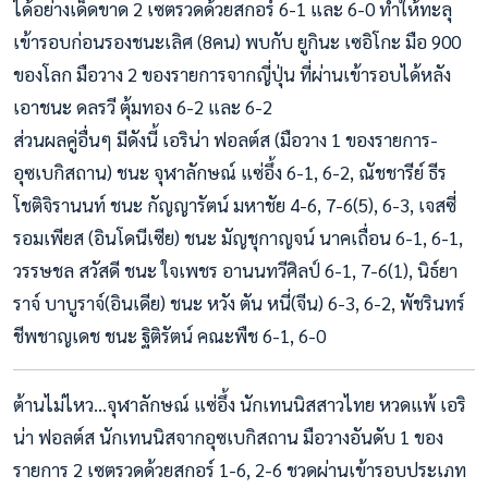
ได้อย่างเด็ดขาด 2 เซตรวดด้วยสกอร์ 6-1 และ 6-0 ทำให้ทะลุ
เข้ารอบก่อนรองชนะเลิศ (8คน) พบกับ ยูกินะ เซอิโกะ มือ 900
ของโลก มือวาง 2 ของรายการจากญี่ปุ่น ที่ผ่านเข้ารอบได้หลัง
เอาชนะ ดลรวี ตุ้มทอง 6-2 และ 6-2
ส่วนผลคู่อื่นๆ มีดังนี้ เอริน่า ฟอลต์ส (มือวาง 1 ของรายการ-
อุซเบกิสถาน) ชนะ จุฬาลักษณ์ แซ่อึ้ง 6-1, 6-2, ณัชชารีย์ ธีร
โชติจิรานนท์ ชนะ กัญญารัตน์ มหาชัย 4-6, 7-6(5), 6-3, เจสซี่
รอมเพียส (อินโดนีเซีย) ชนะ มัญชุกาญจน์ นาคเถื่อน 6-1, 6-1,
วรรษชล สวัสดี ชนะ ใจเพชร อานนทวีศิลป์ 6-1, 7-6(1), นิธ์ยา
ราจ์ บาบูราจ์(อินเดีย) ชนะ หวัง ตัน หนี่(จีน) 6-3, 6-2, พัชรินทร์
ชีพชาญเดช ชนะ ฐิติรัตน์ คณะพืช 6-1, 6-0
ต้านไม่ไหว…จุฬาลักษณ์ แซ่อึ้ง นักเทนนิสสาวไทย หวดแพ้ เอริ
น่า ฟอลต์ส นักเทนนิสจากอุซเบกิสถาน มือวางอันดับ 1 ของ
รายการ 2 เซตรวดด้วยสกอร์ 1-6, 2-6 ชวดผ่านเข้ารอบประเภท