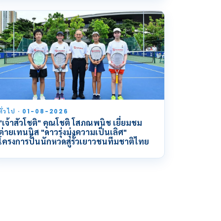
ทั่วไป · 01-08-2026
"เจ้าสัวโชติ" คุณโชติ โสภณพนิช เยี่ยมชม
ค่ายเทนนิส "ดาวรุ่งมุ่งความเป็นเลิศ"
โครงการปั้นนักหวดสู่รั้วเยาวชนทีมชาติไทย