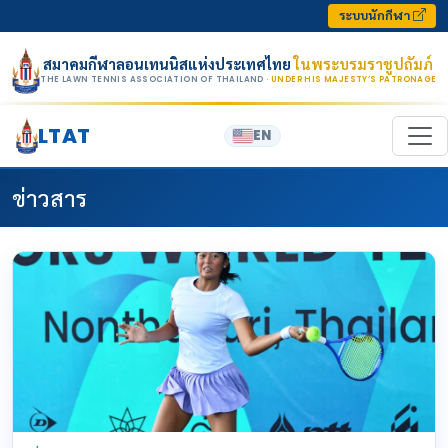
Skip to content
ระบบนักกีฬา
สมาคมกีฬาลอนเทนนิสแห่งประเทศไทย
ในพระบรมราชูปถัมภ์
THE LAWN TENNIS ASSOCIATION OF THAILAND
· UNDER HIS MAJESTY’S PATRONAGE
LTAT
EN
ข่าวสาร