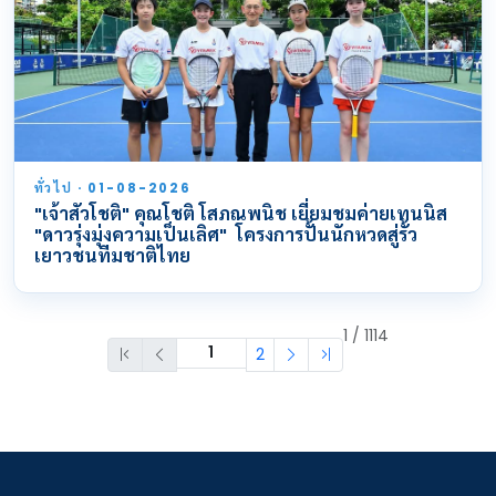
ทั่วไป · 01-08-2026
"เจ้าสัวโชติ" คุณโชติ โสภณพนิช เยี่ยมชมค่ายเทนนิส
"ดาวรุ่งมุ่งความเป็นเลิศ" โครงการปั้นนักหวดสู่รั้ว
เยาวชนทีมชาติไทย
1 / 1114
2