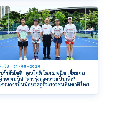
ทั่วไป · 01-08-2026
"เจ้าสัวโชติ" คุณโชติ โสภณพนิช เยี่ยมชม
ค่ายเทนนิส "ดาวรุ่งมุ่งความเป็นเลิศ"
โครงการปั้นนักหวดสู่รั้วเยาวชนทีมชาติไทย