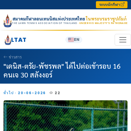
Skip to content
ระบบนักกีฬา
สมาคมกีฬาลอนเทนนิสแห่งประเทศไทย
ในพระบรมราชูปถัมภ์
THE LAWN TENNIS ASSOCIATION OF THAILAND
· UNDER HIS MAJESTY’S PATRONAGE
LTAT
EN
ข่าวสาร
"เดนิส-ตรัย-พัชรพล" ได้ไปต่อเข้ารอบ 16
คนเจ 30 สลังงอร์
ทั่วไป · 20-06-2026
22