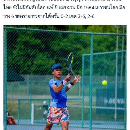
ไทย ยังไม่มีอันดับโลก แพ้ ชิ เผ่ย ฉวน มือ 1584 เยาวชนโลก มือ
วาง 6 ของรายการจากไต้หวัน 0-2 เซต 3-6, 2-6