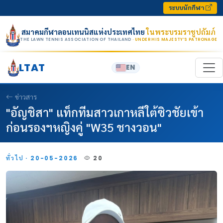
Skip to content
ระบบนักกีฬา
สมาคมกีฬาลอนเทนนิสแห่งประเทศไทย
ในพระบรมราชูปถัมภ์
THE LAWN TENNIS ASSOCIATION OF THAILAND
· UNDER HIS MAJESTY’S PATRONAGE
LTAT
EN
ข่าวสาร
"อัญชิสา" แท็กทีมสาวเกาหลีใต้ซิวชัยเข้า
ก่อนรองฯหญิงคู่ "W35 ชางวอน"
ทั่วไป · 20-05-2026
20