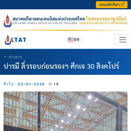
Skip to content
ระบบนักกีฬา
สมาคมกีฬาลอนเทนนิสแห่งประเทศไทย
ในพระบรมราชูปถัมภ์
THE LAWN TENNIS ASSOCIATION OF THAILAND
· UNDER HIS MAJESTY’S PATRONAGE
LTAT
EN
ข่าวสาร
ปารมี ลิ่วรอบก่อนรองฯ ศึกเจ 30 สิงคโปร์
ทั่วไป · 22-01-2026
14