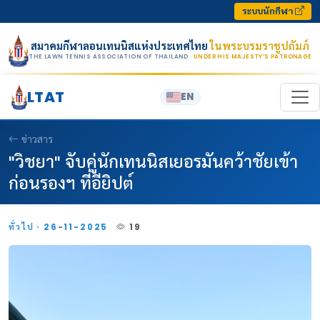
Skip to content
ระบบนักกีฬา
สมาคมกีฬาลอนเทนนิสแห่งประเทศไทย
ในพระบรมราชูปถัมภ์
THE LAWN TENNIS ASSOCIATION OF THAILAND
· UNDER HIS MAJESTY’S PATRONAGE
LTAT
EN
ข่าวสาร
"วิชยา" จับคู่นักเทนนิสเยอรมันคว้าชัยเข้า
ก่อนรองฯ ที่อียิปต์
ทั่วไป · 26-11-2025
19