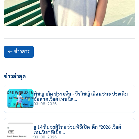
ข่าวสาร
ข่าวล่าสุด
พิชญาภัค ปราบจีน - วีรวิชญ์ เฉือนชนะ ประเดิม
ชัยหวดเวิลด์ เทนนิส…
03-08-2026
ยู 14 ทีมชาติไทย ร่วมพิธีเปิด ศึก "2026 เวิลด์
เทนนิส" ที่เช็ก…
03-08-2026