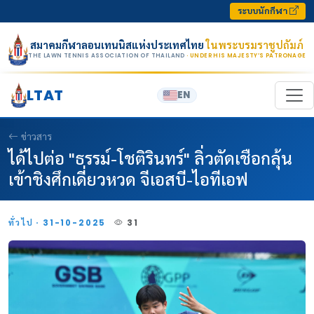
Skip to content
ระบบนักกีฬา
สมาคมกีฬาลอนเทนนิสแห่งประเทศไทย
ในพระบรมราชูปถัมภ์
THE LAWN TENNIS ASSOCIATION OF THAILAND
· UNDER HIS MAJESTY’S PATRONAGE
LTAT
EN
ข่าวสาร
ได้ไปต่อ "ธรรม์-โชติรินทร์" ลิ่วตัดเชือกลุ้น
เข้าชิงศึกเดี่ยวหวด จีเอสบี-ไอทีเอฟ
ทั่วไป · 31-10-2025
31