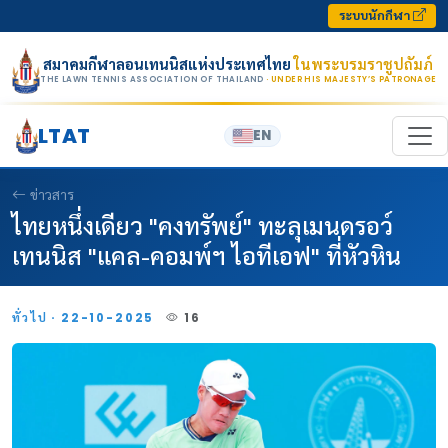
Skip to content
ระบบนักกีฬา
สมาคมกีฬาลอนเทนนิสแห่งประเทศไทย
ในพระบรมราชูปถัมภ์
THE LAWN TENNIS ASSOCIATION OF THAILAND
· UNDER HIS MAJESTY’S PATRONAGE
LTAT
EN
ข่าวสาร
ไทยหนึ่งเดียว "คงทรัพย์" ทะลุเมนดรอว์
เทนนิส "แคล-คอมพ์ฯ ไอทีเอฟ" ที่หัวหิน
ทั่วไป · 22-10-2025
16