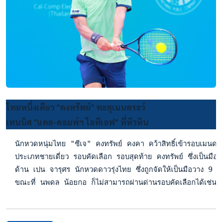
ไทยหนึ่งเดียว "คงทรัพย์" ทะลุเมนดรอว์
เทนนิส "แคล-คอมพ์ฯ ไอทีเอฟ" ที่หัวหิน
  นักหวดหนุ่มไทย "ซีเจ" คงทรัพย์ คงคา คว้าสิทธิ์เข้ารอบเมนดร
  ประเภทชายเดี่ยว รอบคัดเลือก รอบสุดท้าย คงทรัพย์ ซึ่งเป็นม
  ด้าน เปน จารุศร นักหวดดาวรุ่งไทย ซึ่งถูกจัดให้เป็นมือวาง 9
  ขณะที่ นพดล น้อยกอ ก็ไม่สามารถผ่านด่านรอบคัดเลือกได้เช่นก