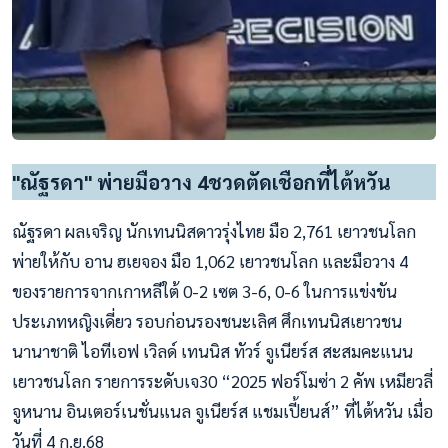
"ณัฐรดา" พ่ายมือวาง 4ชวดตัดเชือกที่ไต้หวัน
ณัฐรดา ผลเจริญ นักเทนนิสดาวรุ่งไทย มือ 2,761 เยาวชนโลก
พ่ายให้กับ อาน ฮเยจอง มือ 1,062 เยาวชนโลก และมือวาง 4
ของรายการจากเกาหลีใต้ 0-2 เซต 3-6, 0-6 ในการแข่งขัน
ประเภทหญิงเดี่ยว รอบก่อนรองชนะเลิศ ศึกเทนนิสเยาวชน
นานาชาติ ไอทีเอฟ เวิลด์ เทนนิส ทัวร์ จูเนียร์ส สะสมคะแนน
เยาวชนโลก รายการระดับเจ30 “2025 ฟอร์โมซ่า 2 คัพ เหมียวลี่
จูหนาน อินเตอร์เนชั่นแนล จูเนียร์ส แชมเปี้ยนส์” ที่ไต้หวัน เมื่อ
วันที่ 4 ก.ย.68