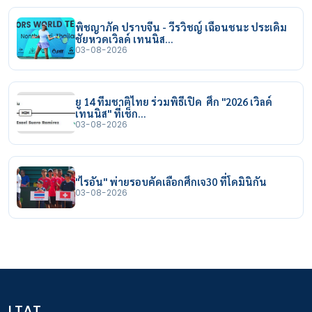
พิชญาภัค ปราบจีน - วีรวิชญ์ เฉือนชนะ ประเดิม
ชัยหวดเวิลด์ เทนนิส…
03-08-2026
ยู 14 ทีมชาติไทย ร่วมพิธีเปิด ศึก "2026 เวิลด์
เทนนิส" ที่เช็ก…
03-08-2026
"ไรอัน" พ่ายรอบคัดเลือกศึกเจ30 ที่โดมินิกัน
03-08-2026
LTAT